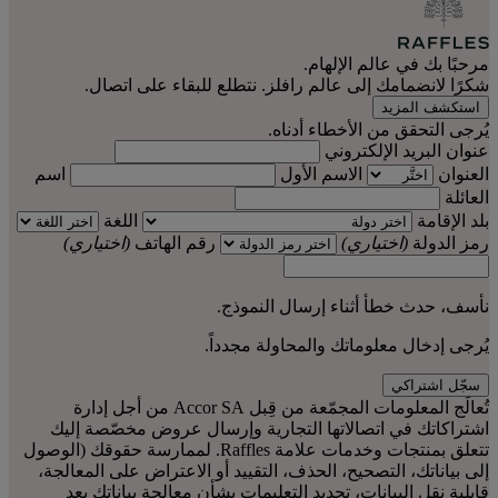
مرحبًا بك في عالم الإلهام.
شكرًا لانضمامك إلى عالم رافلز. نتطلع للبقاء على اتصال.
استكشف المزيد
يُرجى التحقق من الأخطاء أدناه.
عنوان البريد الإلكتروني
العنوان
الاسم الأول
اسم
العائلة
بلد الإقامة
اللغة
رمز الدولة
(اختياري)
رقم الهاتف
(اختياري)
نأسف، حدث خطأ أثناء إرسال النموذج.
يُرجى إدخال معلوماتك والمحاولة مجدداً.
سجّل اشتراكي
تُعالَج المعلومات المجمّعة من قِبل Accor SA من أجل إدارة
اشتراكاتك في اتصالاتها التجارية وإرسال عروض مخصّصة إليك
تتعلق بمنتجات وخدمات علامة Raffles. لممارسة حقوقك (الوصول
إلى بياناتك، التصحيح، الحذف، التقييد أو الاعتراض على المعالجة،
قابلية نقل البيانات، تحديد التعليمات بشأن معالجة بياناتك بعد