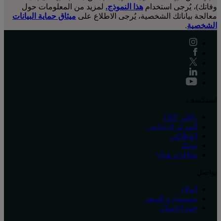
وفاتك)، يُرجى استخدام
هذا النموذج.
لمزيد من المعلومات حول
معالجة بياناتك الشخصية، يُرجى الاطلاع على
ميثاق حماية البيانات
الشخصية
.
استكشف
رافلز 1887
المركز الإعلامي
الوظائف
بوتيك
بطاقات هدايا
تواصل
الولاء
مستشارو السفر
جهة الاتصال