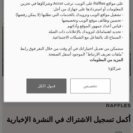
على مواقع Raffles على الويب، ترغب Accor وشركاؤها في تخزين
المعلومات أو استردادها على جهازك من أجل:
- تشغيل مواقع الويب وتزويدك بالخدمات التي تطلبها (لا يمكن رفضها)
- تحسين وظائف موقع الويب وتخصيصها
- قياس أعداد جمهور الموقع وأدائهم
- تحديد اهتماماتك لتزويدك بالإعلانات ذات الصلة
- السماح لك بالتفاعل مع الشبكات الاجتماعية.
ستتمكن من تعديل اختياراتك في أي وقت من خلال النقر فوق رابط
"ملفات تعريف الارتباط" الموجود أسفل الصفحة.
المزيد من المعلومات
شركاؤنا
تخصيص
قبول الكل
أكمل تسجيل الاشتراك في النشرة الإخبارية