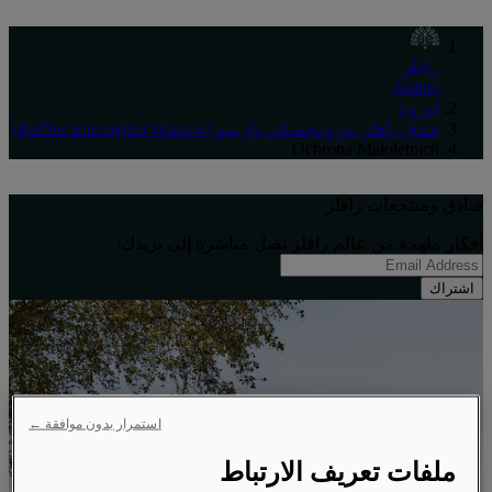
رافلز
Arabic
أوروبا
فندق رافلز يوروبيجسكي وارسو (Raffles Europejski Warsaw)
Ochrona Małoletnich
فنادق ومنتجعات رافلز
أفكار ملهِمة من عالم رافلز تصل مباشرة إلى بريدك:
اشتراك
استمرار بدون موافقة ←
ملفات تعريف الارتباط