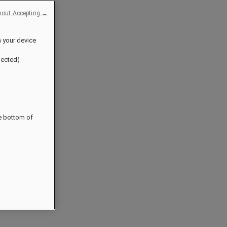
hout Accepting →
n your device
jected)
he bottom of