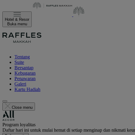
Hotel & Resor
Buka menu
Tentang
Suite
Bersantap
Kebugaran
Penawaran
Galeri
Kartu Hadiah
Close menu
Program loyalitas
Daftar hari ini untuk mulai hemat di setiap menginap dan nikmati keu