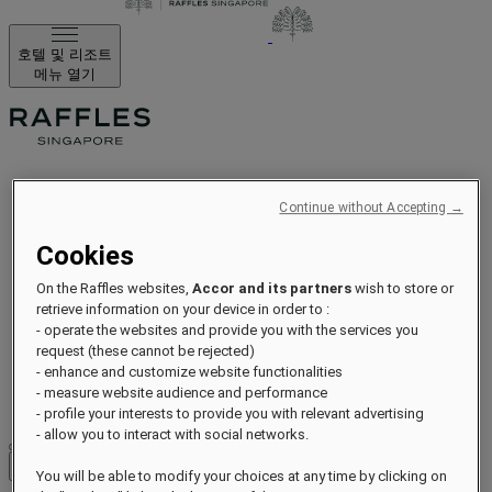
호텔 및 리조트
메뉴 열기
소개
Continue without Accepting →
스위트
다이닝
Cookies
웰니스
경험
On the Raffles websites,
Accor and its partners
wish to store or
retrieve information on your device in order to :
최근 소식
- operate the websites and provide you with the services you
기념일
request (these cannot be rejected)
오퍼
- enhance and customize website functionalities
갤러리
- measure website audience and performance
FAQ
- profile your interests to provide you with relevant advertising
- allow you to interact with social networks.
Close menu
You will be able to modify your choices at any time by clicking on