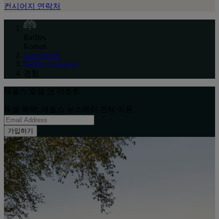
컨시어지 연락처
Raffles
Korean
Asia Pacific
Raffles Singapore
경험
래플스 호텔 앤 리조트
특별 혜택: 래플스 뉴스레터 전체 이용
가입하기