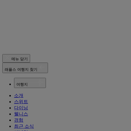
메뉴 닫기
래플스 여행지 찾기
여행지
소개
스위트
다이닝
웰니스
경험
최근 소식