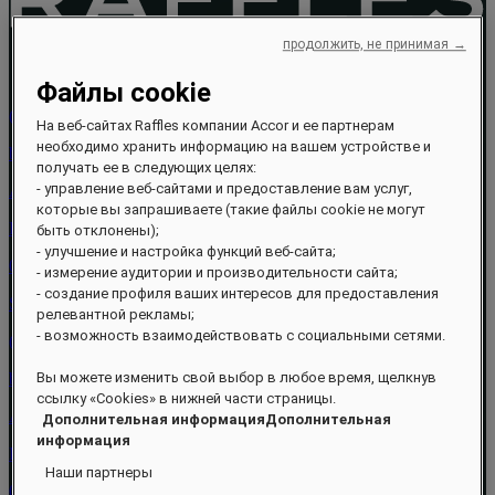
продолжить, не принимая →
Файлы cookie
(248) 429-6000
На веб-сайтах Raffles компании Accor и ее партнерам
необходимо хранить информацию на вашем устройстве и
bookus.praslin@raffles.com
получать ее в следующих целях:
- управление веб-сайтами и предоставление вам услуг,
Anse Takamaka
которые вы запрашиваете (такие файлы cookie не могут
Praslin
быть отклонены);
- улучшение и настройка функций веб-сайта;
0000 Victoria
- измерение аудитории и производительности сайта;
- создание профиля ваших интересов для предоставления
Seychelles
релевантной рекламы;
- возможность взаимодействовать с социальными сетями.
(248) 429-6000
bookus.praslin@raffles.com
Вы можете изменить свой выбор в любое время, щелкнув
ссылку «Cookies» в нижней части страницы.
Anse Takamaka
Дополнительная информацияДополнительная
информация
Praslin
Наши партнеры
0000 Victoria