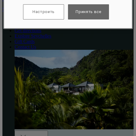
Seychelles
Настроить
Принять все
Book your stay
Manage bookings
Get directions
Explore Seychelles
Gift Cards
Contact Us