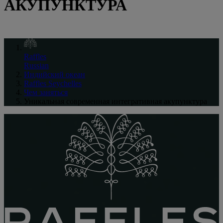
АКУПУНКТУРА
Raffles
Russian
Индийский океан
Raffles Seychelles
Чем заняться
Уникальная современная интегративная акупунктура