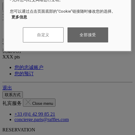
Close menu
您可以通过点击页面底部的“Cookie”链接随时修改您的选择。
Xxxx Xxxxxxxxx
更多信息
XXXXXX X XXXXXXXX X
自定义
全部接受
xxxxxxxx
Valid until
xx/xx/xxxx
奖励积分
XXX
pts
您的忠诚账户
您的预订
退出
联系方式
礼宾服务
Close menu
+33 (0)1 42 99 85 21
concierge.paris@raffles.com
RESERVATION