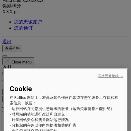
Valid until
xx/xx/xxxx
奖励积分
XXX
pts
您的忠诚账户
您的预订
退出
查看价格
Close menu
不接受并继续 →
忠诚计划
立即注册，每次入住都能省钱并享受专属福利。
Cookie
免费注册
在 Raffles 网站上，雅高及其合作伙伴希望在您的设备上存储和检
登录
索信息，以便：
您的预订
- 运行网站并向您提供您请求的服务（这两类事情都不能拒绝）
- 对网站的功能进行改进和自定义
福利与等级
- 计量网站受众和测量网站运行情况
赚取并兑换积分
- 分析您的兴趣以便向您提供相关的广告
- 允许您与社交网络进行互动。