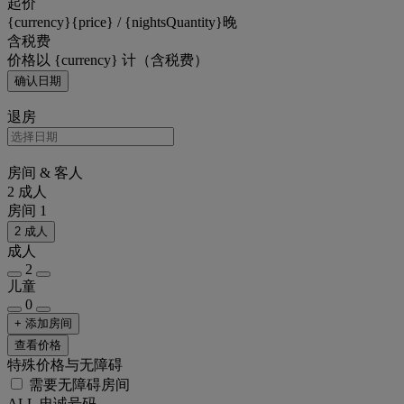
起价
{currency}{price} / {nightsQuantity}晚
含税费
价格以 {currency} 计（含税费）
确认日期
退房
房间 & 客人
2 成人
房间 1
2 成人
成人
2
儿童
0
+ 添加房间
查看价格
特殊价格与无障碍
需要无障碍房间
ALL 忠诚号码