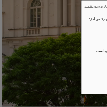
ار بدون موافقة ←
ود أسفل