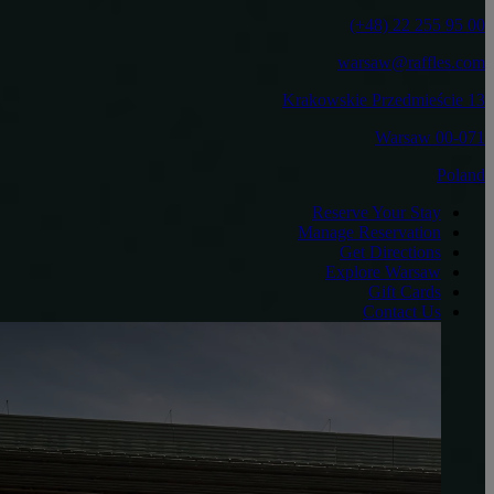
‎(+48) 22 255 95 00‏
warsaw@raffles.com
Krakowskie Przedmieście 13
00-071 Warsaw
Poland
Reserve Your Stay
Manage Reservation
Get Directions
Explore Warsaw
Gift Cards
Contact Us