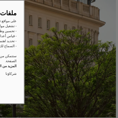
ملفات 
على مواقع Raffles على الويب، ترغب Accor وشركاؤها في تخزين المعلومات أو استردادها على جهازك من أجل:
- تشغيل مواق
- تحسين وظا
- قياس أعداد
- تحديد اهتم
- السماح لك 
ستتمكن من ت
الصفحة.
المزيد من ا
شركاؤنا