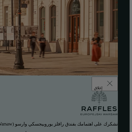
إغلاق
نشكرك على اهتمامك بفندق رافلز يوروبيجسكي وارسو (Raffles Europejski Warsaw).