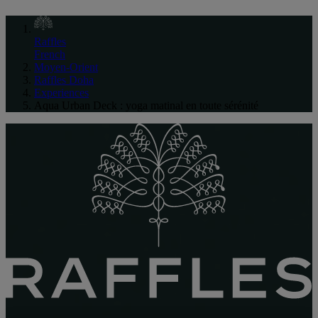
Raffles
French
Moyen-Orient
Raffles Doha
Experiences
Aqua Urban Deck : yoga matinal en toute sérénité