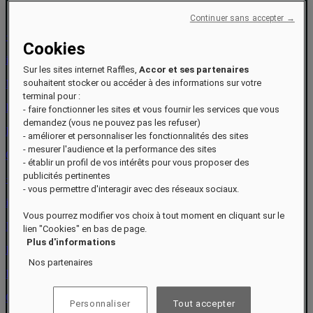
Continuer sans accepter →
+974 4030 7100
Cookies
info.doha@raffles.com
Sur les sites internet Raffles,
Accor et ses partenaires
souhaitent stocker ou accéder à des informations sur votre
Marina East Street
terminal pour :
Lusail Marina District
- faire fonctionner les sites et vous fournir les services que vous
demandez (vous ne pouvez pas les refuser)
Doha
- améliorer et personnaliser les fonctionnalités des sites
- mesurer l'audience et la performance des sites
Qatar
- établir un profil de vos intérêts pour vous proposer des
publicités pertinentes
+974 4030 7100
- vous permettre d'interagir avec des réseaux sociaux.
info.doha@raffles.com
Vous pourrez modifier vos choix à tout moment en cliquant sur le
Marina East Street
lien "Cookies" en bas de page.
Plus d'informations
Lusail Marina District
Nos partenaires
Doha
Qatar
Personnaliser
Tout accepter