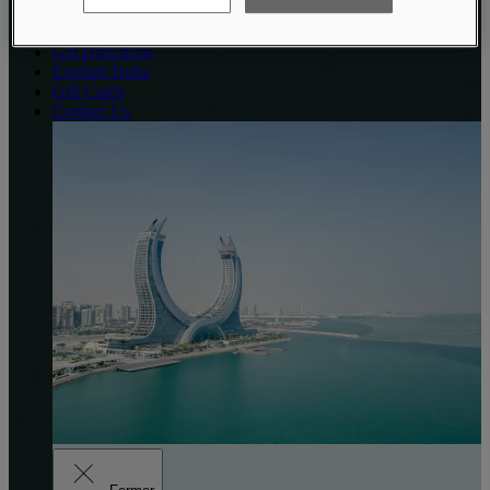
Reserve Your Stay
Manage Reservation
Get Directions
Explore Doha
Gift Cards
Contact Us