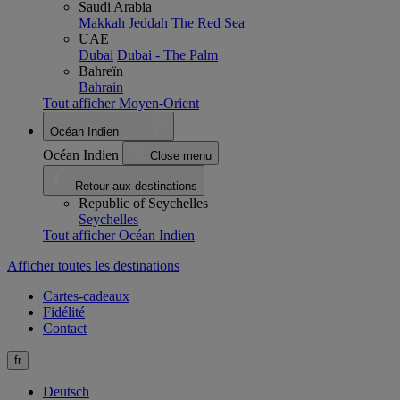
Saudi Arabia
Makkah
Jeddah
The Red Sea
UAE
Dubai
Dubai - The Palm
Bahreïn
Bahrain
Tout afficher Moyen-Orient
Océan Indien
Océan Indien
Close menu
Retour aux destinations
Republic of Seychelles
Seychelles
Tout afficher Océan Indien
Afficher toutes les destinations
Cartes-cadeaux
Fidélité
Contact
fr
Deutsch