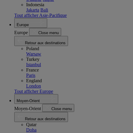
Indonesia
Jakarta
Bali
Tout afficher Asie-Pacifique
Europe
Europe
Close menu
Retour aux destinations
Poland
Warsaw
Turkey
Istanbul
France
Paris
England
London
Tout afficher Europe
Moyen-Orient
Moyen-Orient
Close menu
Retour aux destinations
Qatar
Doha