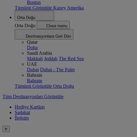
Boston
Tümünü Görüntüle Kuzey Amerika
Orta Doğu
Orta Doğu
Close menu
Destinasyonlara Geri Dön
Qatar
Doha
Saudi Arabia
Makkah
Jeddah
The Red Sea
UAE
Dubai
Dubai - The Palm
Bahrain
Bahrain
Tümünü Görüntüle Orta Doğu
Tüm Destinasyonları Görüntüle
Hediye Kartları
Sadakat
İletişim
tr