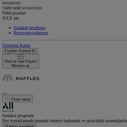
xxxxxxxx
Valid until
xx/xx/xxxx
Ödül puanlar
XXX
pts
Sadakat hesabınız
Rezervasyonlarınız
Oturumu Kapat
Fiyatları Kontrol Et
Otel ve Tatil Köyleri
Menüyü aç
Close menu
Sadakat programı
Her konaklamada tasarruf etmeye başlamak ve ayrıcalıklı avantajlard
Ücretsiz kaydolun