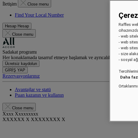
İletişim
Close menu
Çerez
Find Your Local Number
Raffles web
Hesap
Hesap
cihazınızda
Close menu
- web sitel
- web sites
- web sites
Sadakat programı
- size alak
Her konaklamada tasarruf etmeye başlamak ve ayrıcalıklı avantajlard
- sosyal a
Ücretsiz kaydolun
GİRİŞ YAP
Tercihlerin
Rezervasyonlarınız
Daha fazl
Ortaklarım
Avantajlar ve statü
Puan kazanın ve kullanın
Close menu
Xxxx Xxxxxxxxx
XXXXXX X XXXXXXXX X