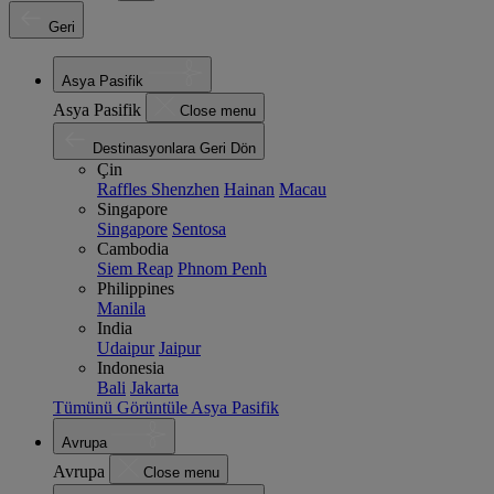
Geri
Asya Pasifik
Asya Pasifik
Close menu
Destinasyonlara Geri Dön
Çin
Raffles Shenzhen
Hainan
Macau
Singapore
Singapore
Sentosa
Cambodia
Siem Reap
Phnom Penh
Philippines
Manila
India
Udaipur
Jaipur
Indonesia
Bali
Jakarta
Tümünü Görüntüle Asya Pasifik
Avrupa
Avrupa
Close menu