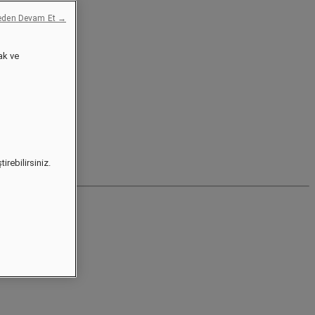
eden Devam Et →
ak ve
irebilirsiniz.