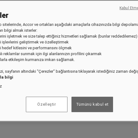
Kabul Etm
ler
 sitelerinde, Accor ve ortakları aşağıdaki amaçlarla cihazınızda bilgi depolam
n bilgi almak isterler:
erini işletmek ve size talep ettiğiniz hizmetleri sağlamak (bunlar reddedilemez)
i işlevlerini geliştirmek ve özelleştirmek
i hedef kitlesini ve performansını ölçmek
alı reklamlar sunmak için ilgi alanlarınızın profilini çıkarmak
an yararlanmak için bugün kaydolun.
ğlarla etkileşim kurmanıza imkan sağlamak.
izi, sayfanın altındaki "Çerezler" bağlantısına tıklayarak istediğiniz zaman değişt
a bilgi
ız
Özelleştir
Tümünü kabul et