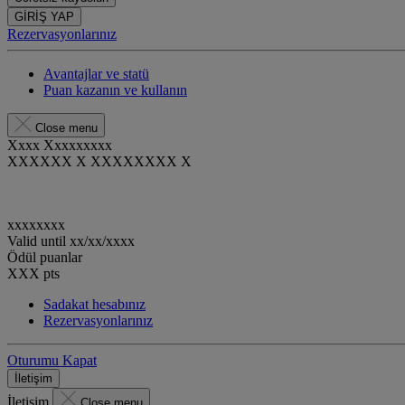
GİRİŞ YAP
Rezervasyonlarınız
Avantajlar ve statü
Puan kazanın ve kullanın
Close menu
Xxxx Xxxxxxxxx
XXXXXX X XXXXXXXX X
xxxxxxxx
Valid until
xx/xx/xxxx
Ödül puanlar
XXX
pts
Sadakat hesabınız
Rezervasyonlarınız
Oturumu Kapat
İletişim
İletişim
Close menu