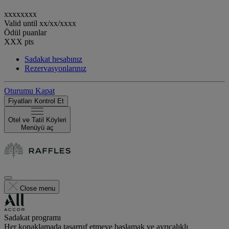
xxxxxxxx
Valid until
xx/xx/xxxx
Ödül puanlar
XXX
pts
Sadakat hesabınız
Rezervasyonlarınız
Oturumu Kapat
Fiyatları Kontrol Et
Otel ve Tatil Köyleri
Menüyü aç
Close menu
Sadakat programı
Her konaklamada tasarruf etmeye başlamak ve ayrıcalıklı