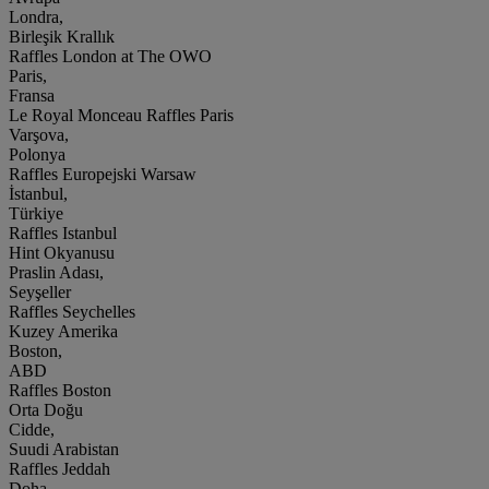
Londra,
Birleşik Krallık
Raffles London at The OWO
Paris,
Fransa
Le Royal Monceau Raffles Paris
Varşova,
Polonya
Raffles Europejski Warsaw
İstanbul,
Türkiye
Raffles Istanbul
Hint Okyanusu
Praslin Adası,
Seyşeller
Raffles Seychelles
Kuzey Amerika
Boston,
ABD
Raffles Boston
Orta Doğu
Cidde,
Suudi Arabistan
Raffles Jeddah
Doha,