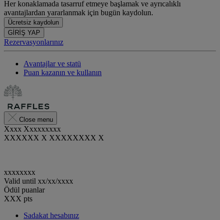
Her konaklamada tasarruf etmeye başlamak ve ayrıcalıklı
avantajlardan yararlanmak için bugün kaydolun.
Ücretsiz kaydolun
GİRİŞ YAP
Rezervasyonlarınız
Avantajlar ve statü
Puan kazanın ve kullanın
Close menu
Xxxx Xxxxxxxxx
XXXXXX X XXXXXXXX X
xxxxxxxx
Valid until
xx/xx/xxxx
Ödül puanlar
XXX
pts
Sadakat hesabınız