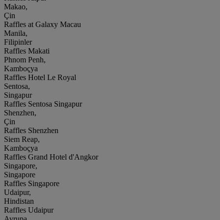
Makao,
Çin
Raffles at Galaxy Macau
Manila,
Filipinler
Raffles Makati
Phnom Penh,
Kamboçya
Raffles Hotel Le Royal
Sentosa,
Singapur
Raffles Sentosa Singapur
Shenzhen,
Çin
Raffles Shenzhen
Siem Reap,
Kamboçya
Raffles Grand Hotel d'Angkor
Singapore,
Singapore
Raffles Singapore
Udaipur,
Hindistan
Raffles Udaipur
Avrupa