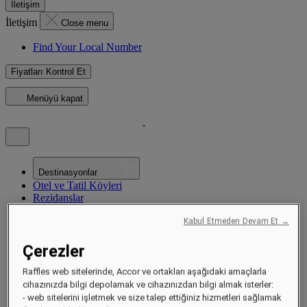
İletişim
İletişim
Close menu
Find Your Local Number
Fiyatları Kontrol Et
Menüyü kapat
Destinasyonlar
Otel ve Tatil Köyleri
Rezidanslar
Deneyimler
Teklifler
Kabul Etmeden Devam Et →
Özel Günler
Butik
Çerezler
Raffles’ta Sürdürülebilirlik
Yakında Açılıyor
Raffles web sitelerinde, Accor ve ortakları aşağıdaki amaçlarla
Hakkında
cihazınızda bilgi depolamak ve cihazınızdan bilgi almak isterler:
Dergi
- web sitelerini işletmek ve size talep ettiğiniz hizmetleri sağlamak