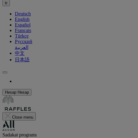
tr
Deutsch
English
Español
Français
Türkçe
Русский
العربية
中文
日本語
Hesap
Hesap
Close menu
Sadakat programı