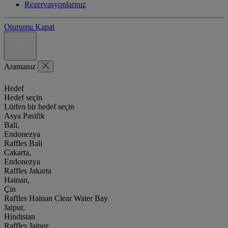
Rezervasyonlarınız
Oturumu Kapat
Aramanız
Hedef
Hedef seçin
Lütfen bir hedef seçin
Asya Pasifik
Bali,
Endonezya
Raffles Bali
Cakarta,
Endonezya
Raffles Jakarta
Hainan,
Çin
Raffles Hainan Clear Water Bay
Jaipur,
Hindistan
Raffles Jaipur