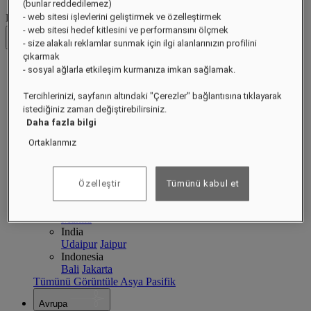
(bunlar reddedilemez)
Destinasyonlar
- web sitesi işlevlerini geliştirmek ve özelleştirmek
- web sitesi hedef kitlesini ve performansını ölçmek
Geri
- size alakalı reklamlar sunmak için ilgi alanlarınızın profilini
çıkarmak
- sosyal ağlarla etkileşim kurmanıza imkan sağlamak.
Asya Pasifik
Asya Pasifik
Close menu
Tercihlerinizi, sayfanın altındaki "Çerezler" bağlantısına tıklayarak
istediğiniz zaman değiştirebilirsiniz.
Destinasyonlara Geri Dön
Daha fazla bilgi
Çin
Ortaklarımız
Raffles Shenzhen
Hainan
Macau
Singapore
Singapore
Sentosa
Cambodia
Özelleştir
Tümünü kabul et
Siem Reap
Phnom Penh
Philippines
Manila
India
Udaipur
Jaipur
Indonesia
Bali
Jakarta
Tümünü Görüntüle Asya Pasifik
Avrupa