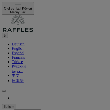
Otel ve Tatil Köyleri
Menüyü aç
tr
Deutsch
English
Español
Français
Türkçe
Русский
العربية
中文
日本語
İletişim