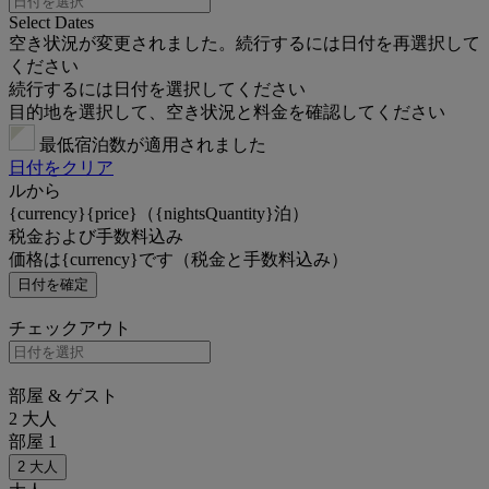
Select Dates
空き状況が変更されました。続行するには日付を再選択して
ください
続行するには日付を選択してください
目的地を選択して、空き状況と料金を確認してください
最低宿泊数が適用されました
日付をクリア
ルから
{currency}{price}（{nightsQuantity}泊）
税金および手数料込み
価格は{currency}です（税金と手数料込み）
日付を確定
チェックアウト
部屋 & ゲスト
2 大人
部屋 1
2 大人