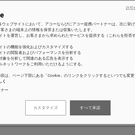
許可
ie
es の各ウェブサイトにおいて、アコーならびにアコー提携パートナーは、次に挙
お客さまの端末上の情報を保管または収集いたします。
サイトを運営し、お客さまから求められたサービスを提供する（これらを拒否
）
サイトの機能を強化およびカスタマイズする
サイトの閲覧者およびパフォーマンスを分析する
の対象を分析して関連のある広告を表示する
ャルネットワークをご利用いただけるようにする。
容は、ページ下部にある「Cookie」のリンクをクリックするといつでも変
しく
トナー
ださい。
カスタマイズ
すべて承諾