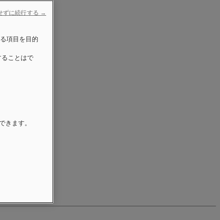
せずに続行する →
げる項目を目的
することはで
更できます。