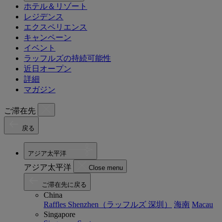
ホテル＆リゾート
レジデンス
エクスペリエンス
キャンペーン
イベント
ラッフルズの持続可能性
近日オープン
詳細
マガジン
ご滞在先
戻る
アジア太平洋
アジア太平洋
Close menu
ご滞在先に戻る
China
Raffles Shenzhen（ラッフルズ 深圳）
海南
Macau
Singapore