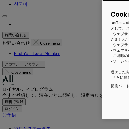
한국어
Cook
Raffl
として、
- ウェブ
お問い合わせ
きません
お問い合わせ
Close menu
- ウェブ
- ウェブ
Find Your Local Number
- ご興味
- ソーシ
アカウント
アカウント
選択した内
Close menu
さらに詳
提携パー
ロイヤルティプログラム
今すぐ登録して、滞在ごとに節約し、限定特典をお楽しみく
無料で登録
ログイン
ご予約
特典とステータス