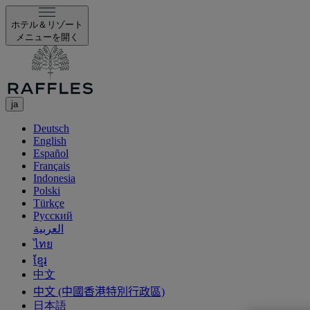
ホテル＆リゾート
メニューを開く
ja
Deutsch
English
Español
Français
Indonesia
Polski
Türkçe
Русский
العربية
ไทย
ខ្មែរ
中文
中文 (中國香港特別行政區)
日本語