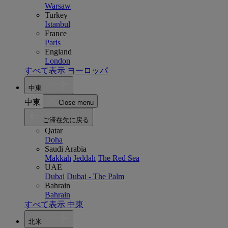
Warsaw
Turkey
Istanbul
France
Paris
England
London
すべて表示 ヨーロッパ
中東
中東
Close menu
ご滞在先に戻る
Qatar
Doha
Saudi Arabia
Makkah
Jeddah
The Red Sea
UAE
Dubai
Dubai - The Palm
Bahrain
Bahrain
すべて表示 中東
北米