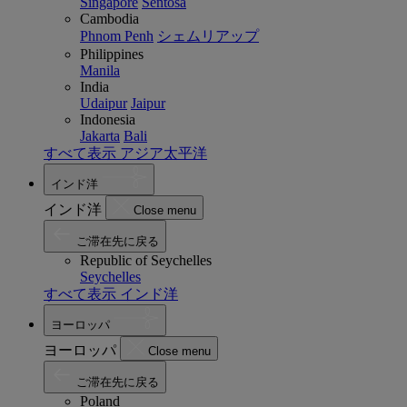
Singapore
Sentosa
Cambodia
Phnom Penh
シェムリアップ
Philippines
Manila
India
Udaipur
Jaipur
Indonesia
Jakarta
Bali
すべて表示 アジア太平洋
インド洋
インド洋
Close menu
ご滞在先に戻る
Republic of Seychelles
Seychelles
すべて表示 インド洋
ヨーロッパ
ヨーロッパ
Close menu
ご滞在先に戻る
Poland