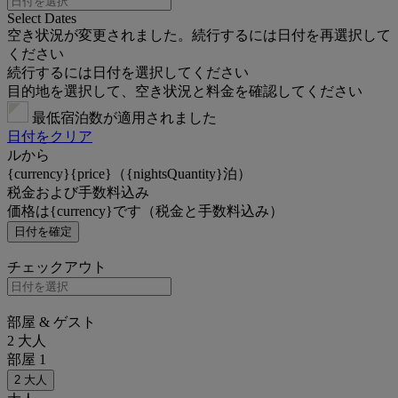
Select Dates
空き状況が変更されました。続行するには日付を再選択して
ください
続行するには日付を選択してください
目的地を選択して、空き状況と料金を確認してください
最低宿泊数が適用されました
日付をクリア
ルから
{currency}{price}（{nightsQuantity}泊）
税金および手数料込み
価格は{currency}です（税金と手数料込み）
日付を確定
チェックアウト
部屋 & ゲスト
2 大人
部屋 1
2 大人