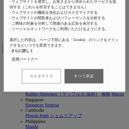
- ウェブサイトを運営し、お客さまから求められたサービスを提
イベント
供する（これらを拒否することはできません）
ラッフルズの持続可能性
- ウェブサイトの機能を強化およびカスタマイズする
近日オープン
- ウェブサイトの閲覧者およびパフォーマンスを分析する
詳細
- ご興味の対象を分析して関連のある広告を表示する
マガジン
- ソーシャルネットワークをご利用いただけるようにする。
ご滞在先
選択した内容は、ページ下部にある「Cookie」のリンクをクリッ
クするといつでも変更できます。
戻る
さらに詳しく
提携パートナー
アジア太平洋
アジア太平洋
Close menu
カスタマイズ
すべて承諾
ご滞在先に戻る
China
Raffles Shenzhen（ラッフルズ 深圳）
海南
Macau
Singapore
Singapore
Sentosa
Cambodia
Phnom Penh
シェムリアップ
Philippines
Manila