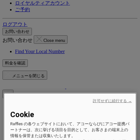
ロイヤルティアカウント
ご予約
ログアウト
お問い合わせ
お問い合わせ
Close menu
Find Your Local Number
料金を確認
メニューを閉じる
許可せずに続行する →
ご滞在先
Cookie
ホテル＆リゾート
レジデンス
Raffles の各ウェブサイトにおいて、アコーならびにアコー提携パ
エクスペリエンス
ートナーは、次に挙げる項目を目的として、お客さまの端末上の
情報を保管または収集いたします。
キャンペーン