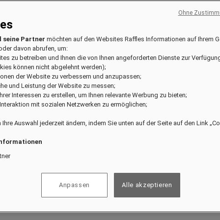
Ohne Zustimmu
ies
 seine Partner
möchten auf den Websites Raffles Informationen auf Ihrem G
oder davon abrufen, um:
ites zu betreiben und Ihnen die von Ihnen angeforderten Dienste zur Verfügung
kies können nicht abgelehnt werden);
tionen der Website zu verbessern und anzupassen;
che und Leistung der Website zu messen;
usive Vorteile zu genießen.
l Ihrer Interessen zu erstellen, um Ihnen relevante Werbung zu bieten;
e Interaktion mit sozialen Netzwerken zu ermöglichen;
 Ihre Auswahl jederzeit ändern, indem Sie unten auf der Seite auf den Link „C
Informationen
tner
Anpassen
Alle akzeptieren