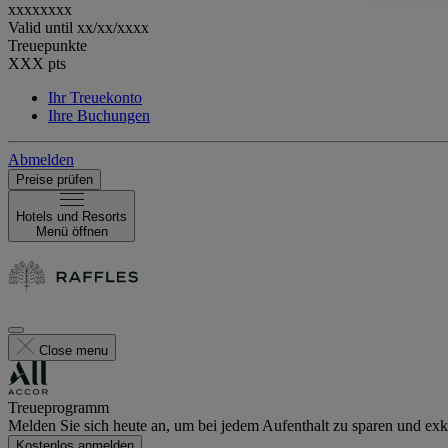
xxxxxxxx
Valid until
xx/xx/xxxx
Treuepunkte
XXX
pts
Ihr Treuekonto
Ihre Buchungen
Abmelden
Preise prüfen
Hotels und Resorts
Menü öffnen
Close menu
Treueprogramm
Melden Sie sich heute an, um bei jedem Aufenthalt zu sparen und exkl
Kostenlos anmelden