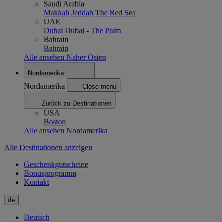
Saudi Arabia
Makkah
Jeddah
The Red Sea
UAE
Dubai
Dubai - The Palm
Bahrain
Bahrain
Alle ansehen Naher Osten
Nordamerika
Nordamerika
Close menu
Zurück zu Destinationen
USA
Boston
Alle ansehen Nordamerika
Alle Destinationen anzeigen
Geschenkgutscheine
Bonusprogramm
Kontakt
de
Deutsch