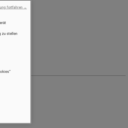
ng fortfahren →
erät
 zu stellen
ookies“