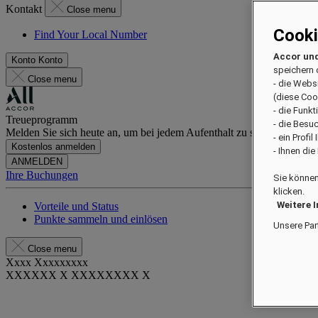
Kontakt
Close menu
Cook
Find Your Local Number
Accor und
Konto
Konto
speichern 
Close menu
- die Webs
(diese Coo
- die Funk
Treueprogramm
- die Besu
Melden Sie sich heute an, um bei jedem Aufenthalt zu sparen und exkl
- ein Profi
Kostenlos anmelden
- Ihnen di
ANMELDEN
Ihre Buchungen
Sie können
klicken.
Weitere 
Vorteile und Status
Punkte sammeln und einlösen
Unsere Par
Close menu
Xxxx Xxxxxxxxx
XXXXXX X XXXXXXXX X