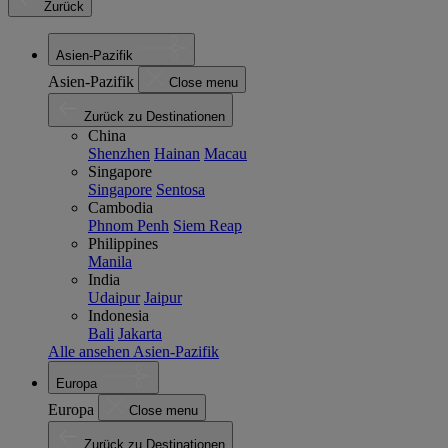
Zurück
Asien-Pazifik
Asien-Pazifik
Close menu
Zurück zu Destinationen
China
Shenzhen
Hainan
Macau
Singapore
Singapore
Sentosa
Cambodia
Phnom Penh
Siem Reap
Philippines
Manila
India
Udaipur
Jaipur
Indonesia
Bali
Jakarta
Alle ansehen Asien-Pazifik
Europa
Europa
Close menu
Zurück zu Destinationen