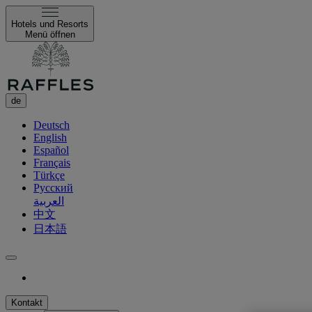
Hotels und Resorts
Menü öffnen
de
Deutsch
English
Español
Français
Türkçe
Русский
العربية
中文
日本語
Kontakt