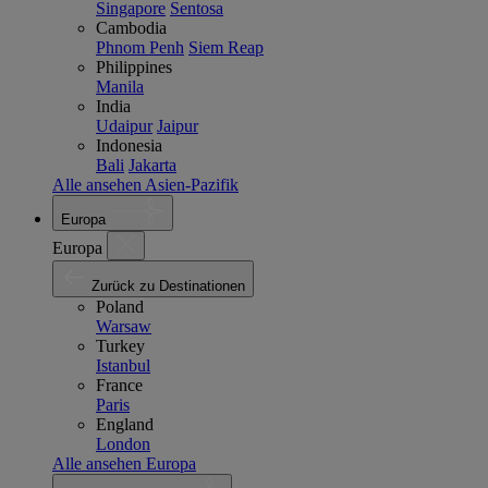
Singapore
Sentosa
Cambodia
Phnom Penh
Siem Reap
Philippines
Manila
India
Udaipur
Jaipur
Indonesia
Bali
Jakarta
Alle ansehen Asien-Pazifik
Europa
Europa
Zurück zu Destinationen
Poland
Warsaw
Turkey
Istanbul
France
Paris
England
London
Alle ansehen Europa