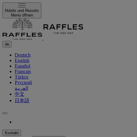
Hotels und Resorts
Menü öffnen
de
Deutsch
English
Español
Français
Türkçe
Русский
العربية
中文
日本語
Kontakt