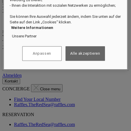
Close menu
- Ihnen die Interaktion mit sozialen Netzwerken zu ermöglichen;
Xxxx Xxxxxxxxx
XXXXXX X XXXXXXXX X
Sie können Ihre Auswahl jederzeit ändern, indem Sie unten auf der
Seite auf den Link „Cookies“ klicken.
Weitere Informationen
xxxxxxxx
Unsere Partner
Valid until
xx/xx/xxxx
Treuepunkte
XXX
pts
Anpassen
Alle akzeptieren
Ihr Treuekonto
Ihre Buchungen
Abmelden
Kontakt
CONCIERGE
Close menu
Find Your Local Number
Raffles.TheRedSea@raffles.com
RESERVATION
Raffles.TheRedSea@raffles.com