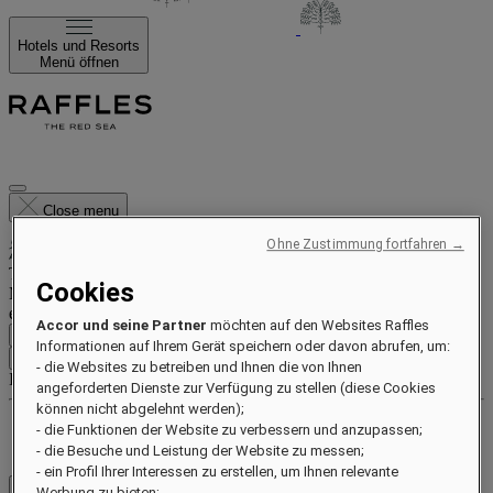
Hotels und Resorts
Menü öffnen
Close menu
Ohne Zustimmung fortfahren →
Treueprogramm
Cookies
Melden Sie sich heute an, um bei jedem Aufenthalt zu sparen und
exklusive Vorteile zu genießen.
Accor und seine Partner
möchten auf den Websites Raffles
Kostenlos anmelden
Informationen auf Ihrem Gerät speichern oder davon abrufen, um:
ANMELDEN
- die Websites zu betreiben und Ihnen die von Ihnen
Ihre Buchungen
angeforderten Dienste zur Verfügung zu stellen (diese Cookies
können nicht abgelehnt werden);
Vorteile und Status
- die Funktionen der Website zu verbessern und anzupassen;
Punkte sammeln und einlösen
- die Besuche und Leistung der Website zu messen;
- ein Profil Ihrer Interessen zu erstellen, um Ihnen relevante
Werbung zu bieten;