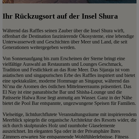
Ihr Rückzugsort auf der Insel Shura
Während das Raffles seinen Zauber über die Insel Shura wirft,
offenbart die Destination faszinierende Ökosysteme, eine lebendige
Unterwasserwelt und Geschichten über Meer und Land, die seit
Generationen weitergegeben werden.
Von Sonnenaufgang bis zum Erscheinen der Sterne bringt eine
vielfältige Auswahl an Restaurants und Lounges Geschmack,
Tradition und Festlichkeit an das Rote Meer. Das Sijaraja ist vom
asiatischen und singapurischen Erbe des Raffles inspiriert und bietet
eine spektakuläre, moderne Hommage an Singapur, während das
Ni’ma die Aromen des östlichen Mittelmeerraums präsentiert. Das
El Nay ist eine panarabische Bar und Shisha-Lounge und die
Patisserie Halwa Rose liegt anmutig am Wasser. Ganz in der Nähe
bietet die Pool Bar entspannte, ungezwungene Speisen für Familien.
Vielseitige, lichtdurchflutete Veranstaltungsräume mit inspirierendem
Meerblick spiegeln die organische Architektur des Resorts wider, die
sich durch skulpturales Holz und raumhohe Glaselemente
auszeichnet. Im eleganten Spa oder in der Privatsphäre Ihres
Zimmers erwarten Sie entspannende Wohlfühlerlebnisse. Fitness