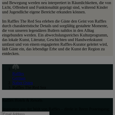
und Bewegung werden neu interpretiert in Räumlichkeiten, die von
Licht, Offenheit und Funktionalität geprägt sind, während Kinder
und Jugendliche eigene Bereiche erkunden können.
Im Raffles The Red Sea erleben die Gäste den Geist von Raffles
durch charakteristische Details und sorgfältig gestaltete Momente,
die von unseren legendären Butlern nahtlos in den Alltag
eingebunden werden. Ein abwechslungsreiches Kulturprogramm,
das lokale Kunst, Literatur, Geschichten und Handwerkskunst
umfasst und von einem engagierten Raffles-Kurator geleitet wird,
lädt Gäste ein, das lebendige Erbe und die Kunst der Region zu
entdecken.
Raffles
German
Naher Osten
Raffles The Red Sea
Raffles Hotels & Resorts
Inspiration aus der Welt von Raffles – direkt in Ihrem Posteingang: