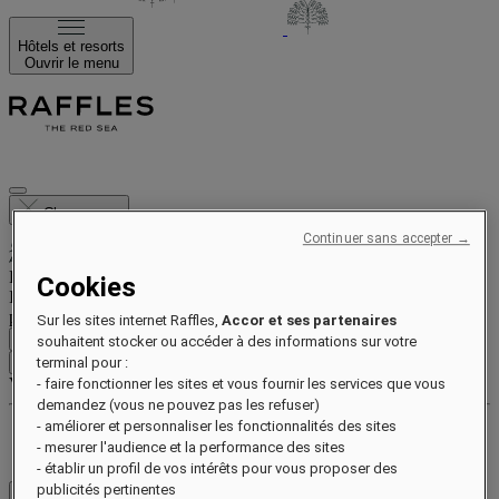
Hôtels et resorts
Ouvrir le menu
Close menu
Continuer sans accepter →
Programme de fidélité
Cookies
Inscrivez-vous dès aujourd’hui pour économiser à chaque séjour et
profiter d’avantages exclusifs.
Sur les sites internet Raffles,
Accor et ses partenaires
Inscription gratuite
souhaitent stocker ou accéder à des informations sur votre
terminal pour :
CONNEXION
Vos réservations
- faire fonctionner les sites et vous fournir les services que vous
demandez (vous ne pouvez pas les refuser)
- améliorer et personnaliser les fonctionnalités des sites
Avantages et statut
- mesurer l'audience et la performance des sites
Gagnez et échangez des points
- établir un profil de vos intérêts pour vous proposer des
publicités pertinentes