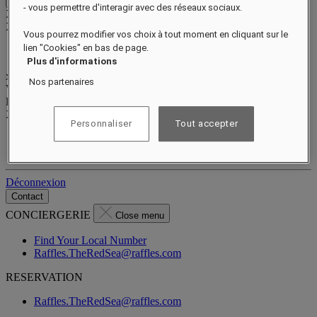
Close menu
- vous permettre d'interagir avec des réseaux sociaux.
Xxxx Xxxxxxxxx
XXXXXX X XXXXXXXX X
Vous pourrez modifier vos choix à tout moment en cliquant sur le
lien "Cookies" en bas de page.
Plus d'informations
xxxxxxxx
Nos partenaires
Valid until
xx/xx/xxxx
Points de récompense
XXX
pts
Personnaliser
Tout accepter
Votre compte fidélité
Vos réservations
Déconnexion
Contact
CONCIERGERIE
Close menu
Find Your Local Number
Raffles.TheRedSea@raffles.com
RESERVATION
Raffles.TheRedSea@raffles.com