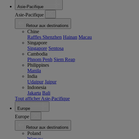
Asie-Pacifique
Asie-Pacifique
Retour aux destinations
Chine
Raffles Shenzhen
Hainan
Macau
Singapore
Singapore
Sentosa
Cambodia
Phnom Penh
Siem Reap
Philippines
Manila
India
Udaipur
Jaipur
Indonesia
Jakarta
Bali
Tout afficher Asie-Pacifique
Europe
Europe
Retour aux destinations
Poland
Warsaw