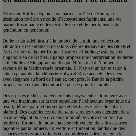
Alors que Raffles déploie son charme sur l’île de Shura, la
destination révèle un monde d’écosystèmes fascinants, une vie
marine foisonnante et des récits de terre et de mer transmis de
génération en génération.
Du lever du soleil jusqu’à la tombée de la nuit, une collection
vibrante de restaurants et de salons célèbre les saveurs, les rituels et
l’art de vivre de la mer Rouge. Inspiré de l’héritage asiatique et
singapourien de Raffles, Sijaraja propose une interprétation moderne
et théâtrale de Singapour, tandis que Ni’ma met à l’honneur les
saveurs de la Méditerranée orientale. El Nay est un bar et salon à
chicha panarabe, la pâtisserie Halwa & Rose accueille les clients
avec élégance au bord de l’eau et, tout près, le Bar de la piscine
propose une cuisine décontractée pensée pour les familles.
Des espaces dédiés aux évènements polyvalents et lumineux avec
une vue inspirante sur la mer rappellent l’architecture organique du
resort, définie par du bois sculpté et des baies vitrées du sol au
plafond. Des expériences de bien-être sereines vous attendent dans
le cadre élégant du spa ou dans l’intimité de votre chambre. La
remise en forme et le mouvement se réinventent dans des espaces
façonnés par la lumière, l’ouverture et l’intention, tandis que des
espaces réservés aux enfants et aux adolescents les invitent à la