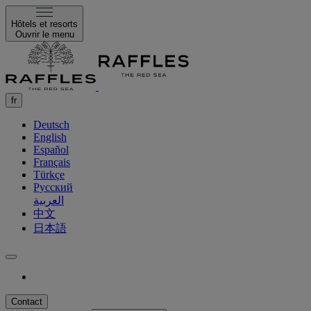
Hôtels et resorts
Ouvrir le menu
fr
Deutsch
English
Español
Français
Türkçe
Русский
العربية
中文
日本語
Contact