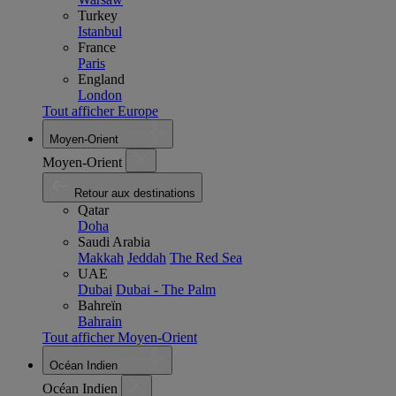
Turkey
Istanbul
France
Paris
England
London
Tout afficher Europe
Moyen-Orient
Moyen-Orient
Retour aux destinations
Qatar
Doha
Saudi Arabia
Makkah
Jeddah
The Red Sea
UAE
Dubai
Dubai - The Palm
Bahreïn
Bahrain
Tout afficher Moyen-Orient
Océan Indien
Océan Indien