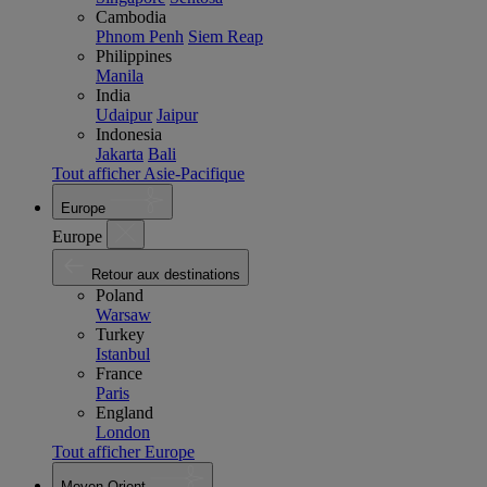
Cambodia
Phnom Penh
Siem Reap
Philippines
Manila
India
Udaipur
Jaipur
Indonesia
Jakarta
Bali
Tout afficher Asie-Pacifique
Europe
Europe
Retour aux destinations
Poland
Warsaw
Turkey
Istanbul
France
Paris
England
London
Tout afficher Europe
Moyen-Orient