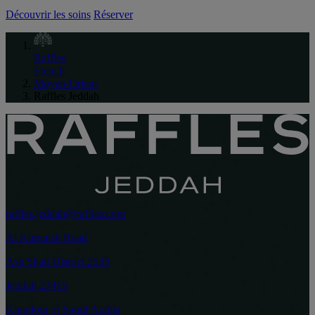
Découvrir les soins
Réserver
Raffles
French
Moyen-Orient
Raffles Jeddah
raffles.jeddah@raffles.com
Al Kurnaish Road
Ash Shati District 2535
Jeddah 23415
Kingdom of Saudi Arabia