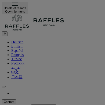
Hôtels et resorts
Ouvrir le menu
fr
Deutsch
English
Español
Français
Türkçe
Русский
العربية
中文
日本語
Contact