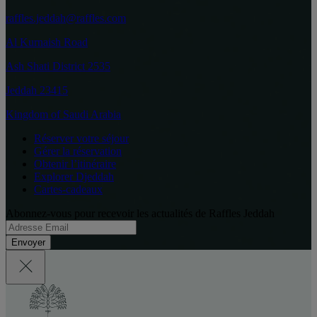
raffles.jeddah@raffles.com
Al Kurnaish Road
Ash Shati District 2535
Jeddah 23415
Kingdom of Saudi Arabia
Réserver votre séjour
Gérer la réservation
Obtenir l’itinéraire
Explorer Djeddah
Cartes-cadeaux
Abonnez-vous pour recevoir les actualités de Raffles Jeddah
Envoyer