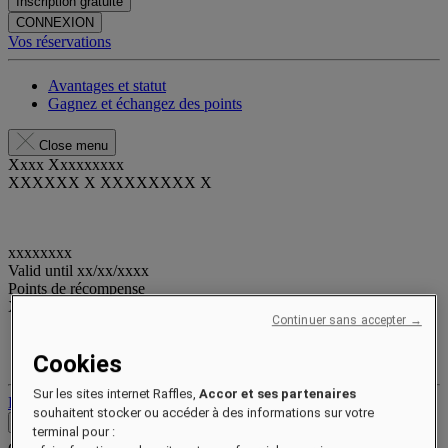
Inscription gratuite
CONNEXION
Vos réservations
Avantages et statut
Gagnez et échangez des points
Close menu
Xxxx Xxxxxxxxx
XXXXXX X XXXXXXXX X
xxxxxxxx
Valid until
xx/xx/xxxx
Points de récompense
XXX
pts
Continuer sans accepter →
Votre compte fidélité
Vos réservations
Cookies
Sur les sites internet Raffles,
Accor et ses partenaires
Déconnexion
souhaitent stocker ou accéder à des informations sur votre
Contact
terminal pour :