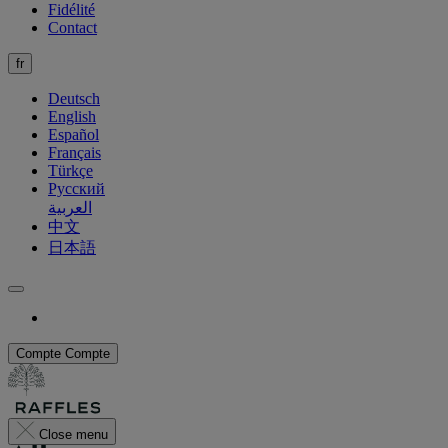
Fidélité
Contact
fr
Deutsch
English
Español
Français
Türkçe
Русский
العربية
中文
日本語
Compte
Compte
Close menu