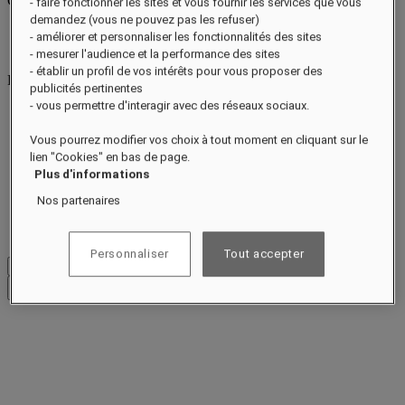
CONCIERGERIE
Close menu
- faire fonctionner les sites et vous fournir les services que vous
demandez (vous ne pouvez pas les refuser)
Find Your Local Number
- améliorer et personnaliser les fonctionnalités des sites
raffles.jeddah@raffles.com
- mesurer l'audience et la performance des sites
- établir un profil de vos intérêts pour vous proposer des
RESERVATION
publicités pertinentes
- vous permettre d'interagir avec des réseaux sociaux.
raffles.jeddah@raffles.com
Vous pourrez modifier vos choix à tout moment en cliquant sur le
Al Kurnaish Road
lien "Cookies" en bas de page.
Ash Shati District 2535
Plus d'informations
Nos partenaires
Jeddah 23415
Kingdom of Saudi Arabia
Personnaliser
Tout accepter
Voir les tarifs
Fermer le menu