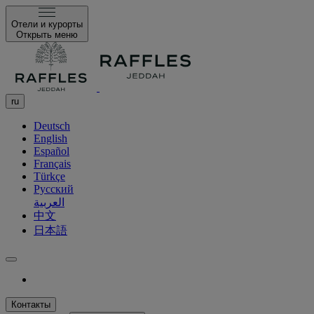
Отели и курорты
Открыть меню
ru
Deutsch
English
Español
Français
Türkçe
Русский
العربية
中文
日本語
Контакты