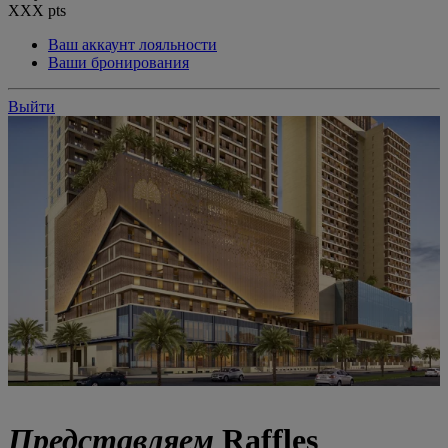
XXX
pts
Ваш аккаунт лояльности
Ваши бронирования
Выйти
Представляем
Raffles