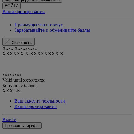
ВОЙТИ
Ваши бронирования
Преимущества и статус
Зарабатывайте и обменивайте баллы
Close menu
Xxxx Xxxxxxxxx
XXXXXX X XXXXXXXX X
xxxxxxxx
Valid until
xx/xx/xxxx
Бонусные баллы
XXX
pts
Ваш аккаунт лояльности
Ваши бронирования
Выйти
Проверить тарифы