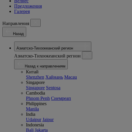
Велнес
Предложения
Галерея
Направления
Назад
Азиатско-Тихоокеанский регион
Азиатско-Тихоокеанский регион
Назад к направлениям
Китай
Shenzhen
Хайнань
Macau
Singapore
Singapore
Sentosa
Cambodia
Phnom Penh
Сиемреап
Philippines
Manila
India
Udaipur
Jaipur
Indonesia
Bali
Jakarta