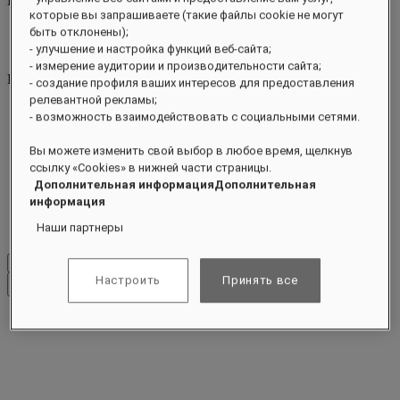
КОНСЬЕРЖ
Close menu
которые вы запрашиваете (такие файлы cookie не могут
Find Your Local Number
быть отклонены);
raffles.jeddah@raffles.com
- улучшение и настройка функций веб-сайта;
- измерение аудитории и производительности сайта;
RESERVATION
- создание профиля ваших интересов для предоставления
релевантной рекламы;
raffles.jeddah@raffles.com
- возможность взаимодействовать с социальными сетями.
Al Kurnaish Road
Вы можете изменить свой выбор в любое время, щелкнув
ссылку «Cookies» в нижней части страницы.
Ash Shati District 2535
Дополнительная информацияДополнительная
Jeddah 23415
информация
Наши партнеры
Kingdom of Saudi Arabia
Проверить тарифы
Настроить
Принять все
Закрыть меню