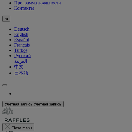
Программа лояльности
Контакты
ru
Deutsch
English
Español
Français
Türkçe
Русский
العربية
中文
日本語
Учетная запись
Учетная запись
Close menu