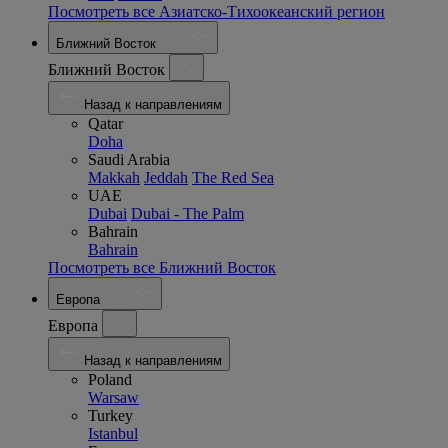
Посмотреть все Азиатско-Тихоокеанский регион
Ближний Восток
Ближний Восток
Назад к направлениям
Qatar
Doha
Saudi Arabia
Makkah
Jeddah
The Red Sea
UAE
Dubai
Dubai - The Palm
Bahrain
Bahrain
Посмотреть все Ближний Восток
Европа
Европа
Назад к направлениям
Poland
Warsaw
Turkey
Istanbul