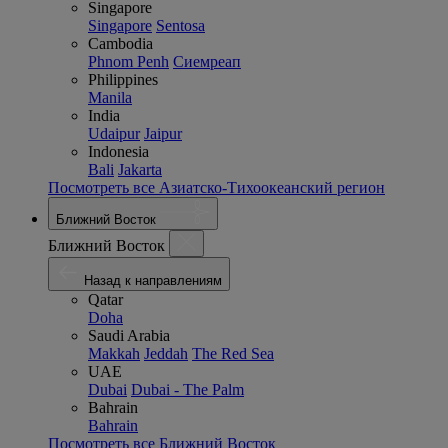
Singapore
Singapore
Sentosa
Cambodia
Phnom Penh
Сиемреап
Philippines
Manila
India
Udaipur
Jaipur
Indonesia
Bali
Jakarta
Посмотреть все Азиатско-Тихоокеанский регион
Ближний Восток
Ближний Восток
Назад к направлениям
Qatar
Doha
Saudi Arabia
Makkah
Jeddah
The Red Sea
UAE
Dubai
Dubai - The Palm
Bahrain
Bahrain
Посмотреть все Ближний Восток