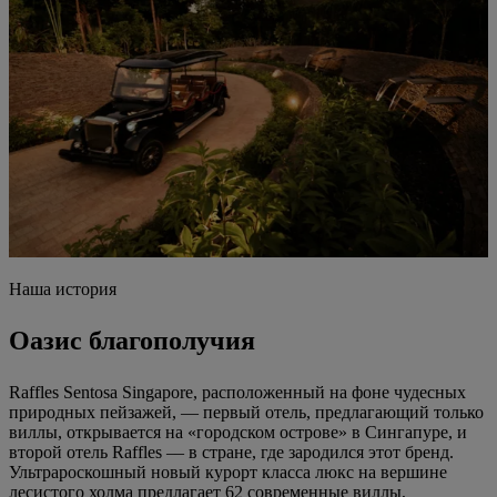
Наша история
Оазис благополучия
Raffles Sentosa Singapore, расположенный на фоне чудесных
природных пейзажей, — первый отель, предлагающий только
виллы, открывается на «городском острове» в Сингапуре, и
второй отель Raffles –– в стране, где зародился этот бренд.
Ультрароскошный новый курорт класса люкс на вершине
лесистого холма предлагает 62 современные виллы,