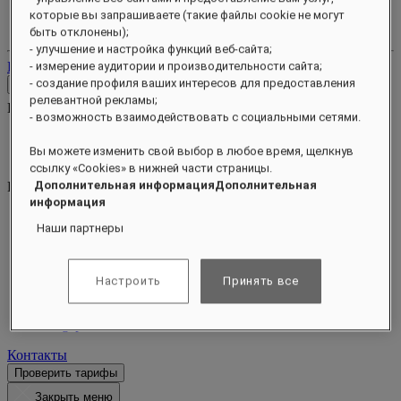
Ваш аккаунт лояльности
которые вы запрашиваете (такие файлы cookie не могут
Ваши бронирования
быть отклонены);
- улучшение и настройка функций веб-сайта;
Выйти
- измерение аудитории и производительности сайта;
- создание профиля ваших интересов для предоставления
Контакты
релевантной рекламы;
КОНСЬЕРЖ
Close menu
- возможность взаимодействовать с социальными сетями.
Find Your Local Number
Вы можете изменить свой выбор в любое время, щелкнув
HB5Q2@raffles.com
ссылку «Cookies» в нижней части страницы.
Дополнительная информацияДополнительная
RESERVATION
информация
+65 6032 4688
Наши партнеры
HB5Q2@raffles.com
4 Bukit Manis Road
Настроить
Принять все
Sentosa
Singapore 099947
Контакты
Проверить тарифы
Закрыть меню