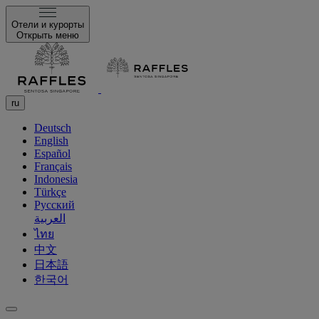
Отели и курорты
Открыть меню
ru
Deutsch
English
Español
Français
Indonesia
Türkçe
Русский
العربية
ไทย
中文
日本語
한국어