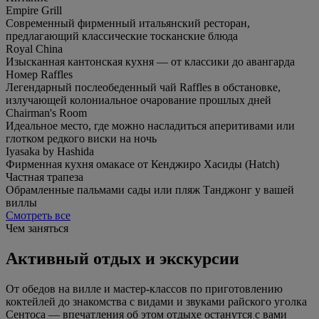
Empire Grill
Современный фирменный итальянский ресторан,
предлагающий классические тосканские блюда
Royal China
Изысканная кантонская кухня — от классики до авангарда
Номер Raffles
Легендарный послеобеденный чай Raffles в обстановке,
излучающей колониальное очарование прошлых дней
Chairman's Room
Идеальное место, где можно насладиться аперитивами или
глотком редкого виски на ночь
Iyasaka by Hashida
Фирменная кухня омакасе от Кенджиро Хасиды (Hatch)
Частная трапеза
Обрамленные пальмами сады или пляж Танджонг у вашей
виллы
Смотреть все
Чем заняться
Активный отдых и экскурсии
От обедов на вилле и мастер-классов по приготовлению
коктейлей до знакомства с видами и звуками райского уголка
Сентоса — впечатления об этом отдыхе останутся с вами