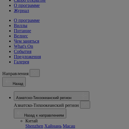
Скоро открытие
О программе
Журнал
О программе
Виллы
Питание
Велнес
Чем заняться
What's On
События
Предложения
Галерея
Направления
Назад
Азиатско-Тихоокеанский регион
Азиатско-Тихоокеанский регион
Назад к направлениям
Китай
Shenzhen
Хайнань
Macau