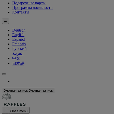
Подарочные карты
Программа лояльности
Контакты
ru
Deutsch
English
Español
Français
Русский
العربية
中文
日本語
Учетная запись
Учетная запись
Close menu