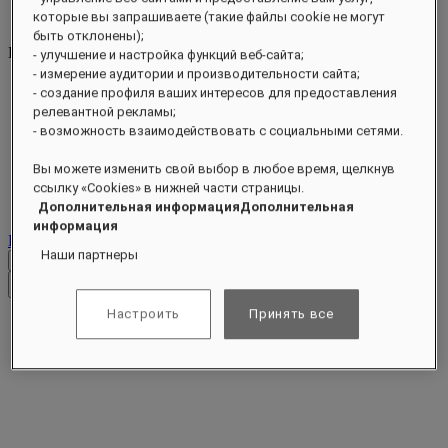
Find Your Local Number
которые вы запрашиваете (такие файлы cookie не могут
HB5Q2@raffles.com
быть отклонены);
RESERVATION
- улучшение и настройка функций веб-сайта;
- измерение аудитории и производительности сайта;
+65 6032 4688
- создание профиля ваших интересов для предоставления
HB5Q2@raffles.com
релевантной рекламы;
- возможность взаимодействовать с социальными сетями.
4 Bukit Manis Road
Вы можете изменить свой выбор в любое время, щелкнув
Sentosa
ссылку «Cookies» в нижней части страницы.
Singapore 099947
Дополнительная информацияДополнительная
информация
Контакты
Наши партнеры
Проверить тарифы
Закрыть меню
Настроить
Принять все