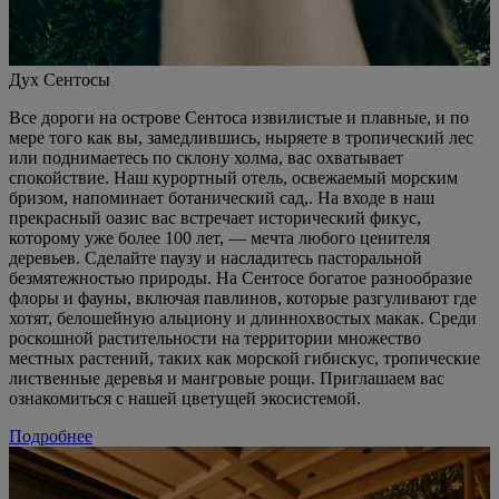
Дух Сентосы
Все дороги на острове Сентоса извилистые и плавные, и по
мере того как вы, замедлившись, ныряете в тропический лес
или поднимаетесь по склону холма, вас охватывает
спокойствие. Наш курортный отель, освежаемый морским
бризом, напоминает ботанический сад,. На входе в наш
прекрасный оазис вас встречает исторический фикус,
которому уже более 100 лет, — мечта любого ценителя
деревьев. Сделайте паузу и насладитесь пасторальной
безмятежностью природы. На Сентосе богатое разнообразие
флоры и фауны, включая павлинов, которые разгуливают где
хотят, белошейную альциону и длиннохвостых макак. Среди
роскошной растительности на территории множество
местных растений, таких как морской гибискус, тропические
лиственные деревья и мангровые рощи. Приглашаем вас
ознакомиться с нашей цветущей экосистемой.
Подробнее