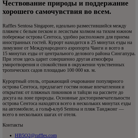
Чествование природы и поддержание
хорошего самочувствия во всем.
Raffles Sentosa Singapore, идеально разместившийся между
пляжем с белым песком и лесистым холмом на тихом южном
побережье острова Сентоса, удобно расположен для приема
иностранных гостей. Курорт находится в 25 минутах езды на
лимузине от Международного аэропорта Чанги и всего в
15 минутах езды от центрального делового района Сингапура.
При этом здесь царит совершенно другая атмосфера
умиротворения и спокойствия в окружении чувственных
тропических садов площадью 100 000 кв. м.
Курортный отель, отражающий очарование популярного
острова Сентоса, предлагает гостям новые впечатления и
открытия: от пляжных пикников и тайцзи на рассвете до
досуга на лоне природы. Основные достопримечательности
острова Сентоса находятся всего в нескольких минутах езды
на автомобиле, а гольф-клуб Sentosa и пляж Танджонг —
всего в нескольких шагах от отеля.
Контакты
HB5Q2@raffles.com