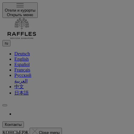
Отели и курорты
Открыть меню
ru
Deutsch
English
Español
Français
Русский
العربية
中文
日本語
Контакты
КОНСЬЕРЖ
Close menu