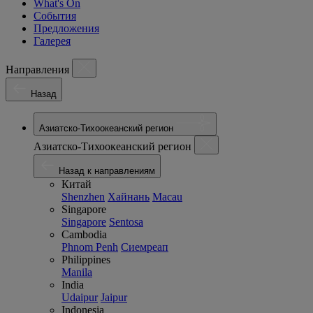
What's On
События
Предложения
Галерея
Направления
Назад
Азиатско-Тихоокеанский регион
Азиатско-Тихоокеанский регион
Назад к направлениям
Китай
Shenzhen
Хайнань
Macau
Singapore
Singapore
Sentosa
Cambodia
Phnom Penh
Сиемреап
Philippines
Manila
India
Udaipur
Jaipur
Indonesia