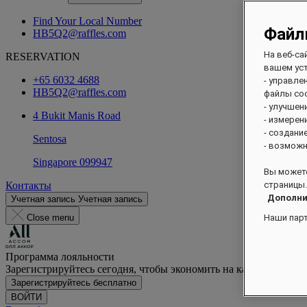
Find Your Local Number
Файл
HB5Q2@raffles.com
На веб-са
RESERVATION
вашем уст
+65 6032 4688
- управле
HB5Q2@raffles.com
файлы coo
- улучшен
4 Bukit Manis Road
- измерен
- создани
Sentosa
- возможн
Singapore 099947
Вы можете
Контакты
страницы.
Дополни
Учетная запись
Учетная запись
Close menu
Наши пар
Программа лояльности
Зарегистрируйтесь сегодня, чтобы экономить на каждом прож
Зарегистрируйтесь бесплатно
ВОЙТИ