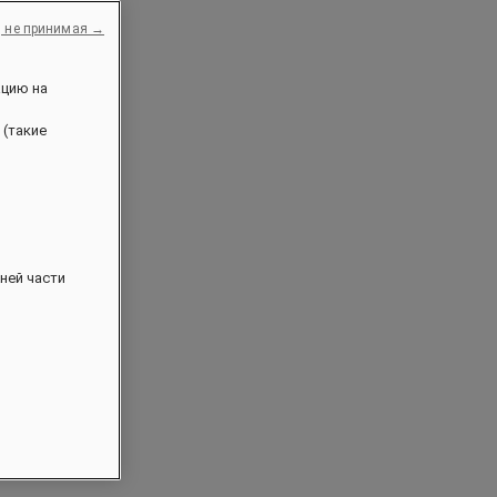
, не принимая →
ацию на
 (такие
ней части