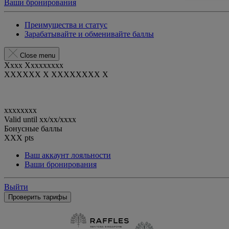
Ваши бронирования
Преимущества и статус
Зарабатывайте и обменивайте баллы
Close menu
Xxxx Xxxxxxxxx
XXXXXX X XXXXXXXX X
xxxxxxxx
Valid until
xx/xx/xxxx
Бонусные баллы
XXX
pts
Ваш аккаунт лояльности
Ваши бронирования
Выйти
Проверить тарифы