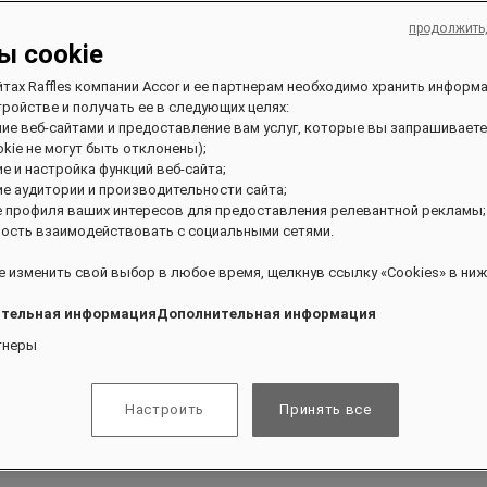
продолжить
ы cookie
йтах Raffles компании Accor и ее партнерам необходимо хранить информ
ройстве и получать ее в следующих целях:
ние веб-сайтами и предоставление вам услуг, которые вы запрашиваете
kie не могут быть отклонены);
ие и настройка функций веб-сайта;
ие аудитории и производительности сайта;
е профиля ваших интересов для предоставления релевантной рекламы;
ость взаимодействовать с социальными сетями.
 изменить свой выбор в любое время, щелкнув ссылку «Cookies» в ниж
тельная информацияДополнительная информация
тнеры
Настроить
Принять все
ивании и получать эксклюзивные привилегии.