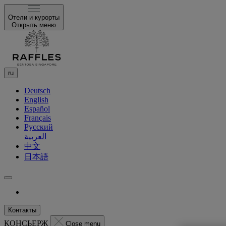
Отели и курорты
Открыть меню
ru
Deutsch
English
Español
Français
Русский
العربية
中文
日本語
Контакты
КОНСЬЕРЖ
Close menu