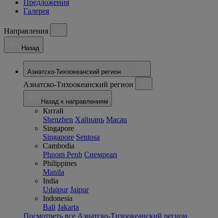
Предложения
Галерея
Направления
Назад
Азиатско-Тихоокеанский регион
Азиатско-Тихоокеанский регион
Назад к направлениям
Китай
Shenzhen
Хайнань
Macau
Singapore
Singapore
Sentosa
Cambodia
Phnom Penh
Сиемреап
Philippines
Manila
India
Udaipur
Jaipur
Indonesia
Bali
Jakarta
Посмотреть все Азиатско-Тихоокеанский регион