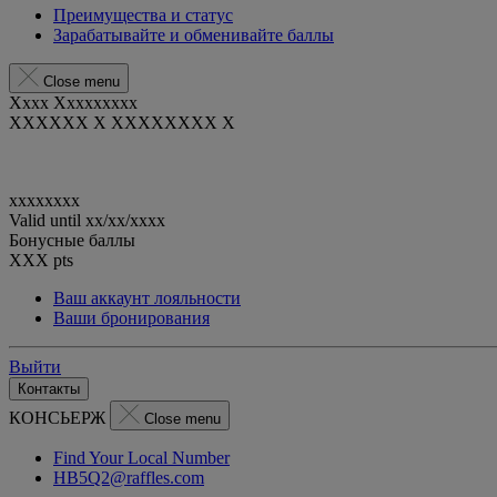
Преимущества и статус
Зарабатывайте и обменивайте баллы
Close menu
Xxxx Xxxxxxxxx
XXXXXX X XXXXXXXX X
xxxxxxxx
Valid until
xx/xx/xxxx
Бонусные баллы
XXX
pts
Ваш аккаунт лояльности
Ваши бронирования
Выйти
Контакты
КОНСЬЕРЖ
Close menu
Find Your Local Number
HB5Q2@raffles.com