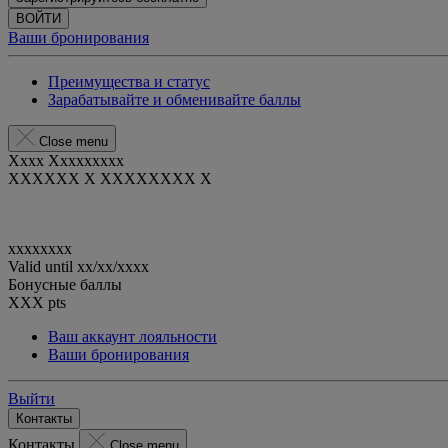
ВОЙТИ
Ваши бронирования
Преимущества и статус
Зарабатывайте и обменивайте баллы
Close menu
Xxxx Xxxxxxxxx
XXXXXX X XXXXXXXX X
xxxxxxxx
Valid until
xx/xx/xxxx
Бонусные баллы
XXX
pts
Ваш аккаунт лояльности
Ваши бронирования
Выйти
Контакты
Контакты
Close menu