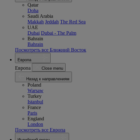
Qatar
Doha
Saudi Arabia
Makkah
Jeddah
The Red Sea
UAE
Dubai
Dubai - The Palm
Bahrain
Bahrain
Посмотреть все Ближний Восток
Европа
Европа
Close menu
Назад к направлениям
Poland
Warsaw
Turkey
Istanbul
France
Paris
England
London
Посмотреть все Европа
Индийский океан