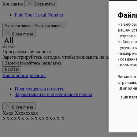
Контакты
Close menu
Файл
Find Your Local Number
На веб-са
Учетная запись
Учетная запись
вашем уст
Close menu
- управле
файлы coo
- улучшен
Программа лояльности
- измерен
Зарегистрируйтесь сегодня, чтобы экономить на каждом прож
- создани
Зарегистрируйтесь бесплатно
- возможн
ВОЙТИ
Ваши бронирования
Вы можете
страницы.
Дополни
Преимущества и статус
Зарабатывайте и обменивайте баллы
Наши пар
Close menu
Xxxx Xxxxxxxxx
XXXXXX X XXXXXXXX X