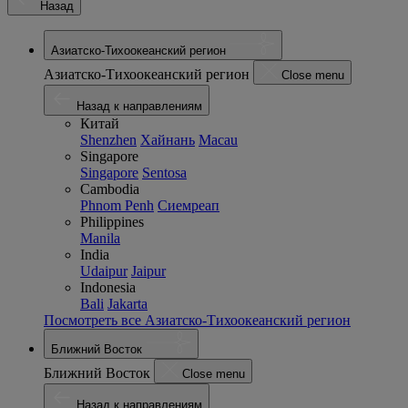
Назад
Азиатско-Тихоокеанский регион
Азиатско-Тихоокеанский регион
Close menu
Назад к направлениям
Китай
Shenzhen
Хайнань
Macau
Singapore
Singapore
Sentosa
Cambodia
Phnom Penh
Сиемреап
Philippines
Manila
India
Udaipur
Jaipur
Indonesia
Bali
Jakarta
Посмотреть все Азиатско-Тихоокеанский регион
Ближний Восток
Ближний Восток
Close menu
Назад к направлениям