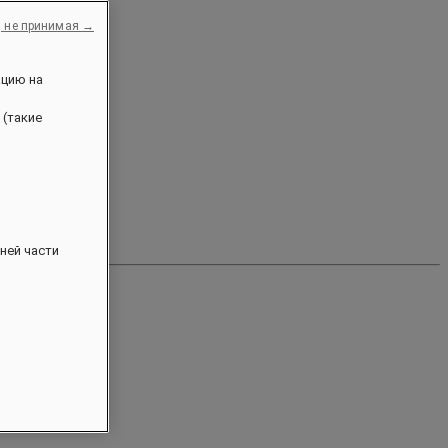
, не принимая →
ацию на
 (такие
ней части