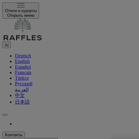
Отели и курорты
Открыть меню
ru
Deutsch
English
Español
Français
Türkçe
Русский
العربية
中文
日本語
Контакты