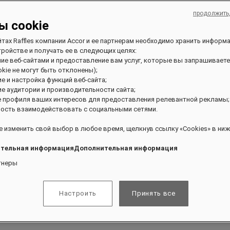
продолжить
ы cookie
йтах Raffles компании Accor и ее партнерам необходимо хранить информ
ройстве и получать ее в следующих целях:
ние веб-сайтами и предоставление вам услуг, которые вы запрашиваете
kie не могут быть отклонены);
ие и настройка функций веб-сайта;
ие аудитории и производительности сайта;
ивании и получать эксклюзивные привилегии.
е профиля ваших интересов для предоставления релевантной рекламы;
ость взаимодействовать с социальными сетями.
 изменить свой выбор в любое время, щелкнув ссылку «Cookies» в ниж
тельная информацияДополнительная информация
тнеры
Настроить
Принять все