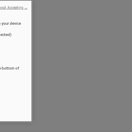
hout Accepting →
n your device
jected)
he bottom of