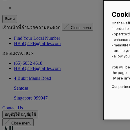
Cook
ติดต่อ
On the Raf
เจ้าหน้าที่อำนวยความสะดวก
Close menu
in order to 
- operate 
Find Your Local Number
- enhance 
HB5Q2-FB@raffles.com
- measure
- profile y
RESERVATION
- allow you
(65) 6032 4618
You will be
HB5Q2-FB@raffles.com
the page.
4 Bukit Manis Road
More inf
Our partne
Sentosa
Singapore 099947
Contact Us
บัญชีผู้ใช้
บัญชีผู้ใช้
Close menu