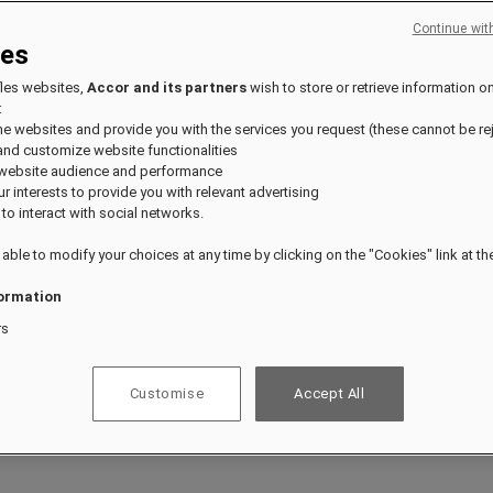
Continue wit
ies
fles websites,
Accor and its partners
wish to store or retrieve information o
:
the websites and provide you with the services you request (these cannot be re
and customize website functionalities
 website audience and performance
our interests to provide you with relevant advertising
 to interact with social networks.
 able to modify your choices at any time by clicking on the "Cookies" link at t
ormation
rs
Customise
Accept All