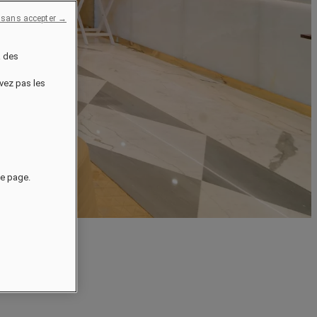
 sans accepter →
à des
uvez pas les
de page.