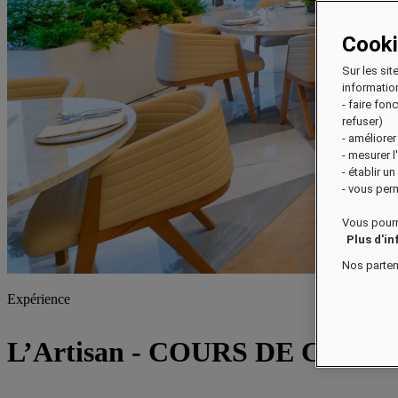
Cook
Sur les sit
information
- faire fo
refuser)
- améliorer
- mesurer 
- établir u
- vous perm
Vous pourr
Plus d'i
Nos parten
Expérience
L’Artisan - COURS DE CUISI