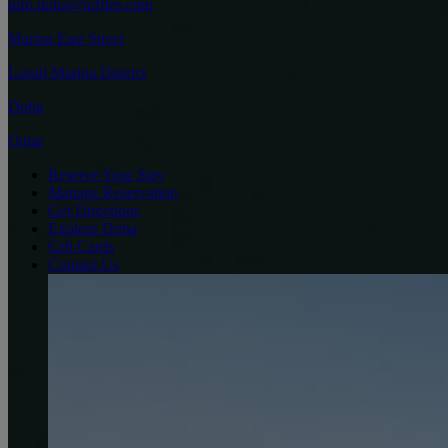
info.doha@raffles.com
Marina East Street
Lusail Marina District
Doha
Qatar
Reserve Your Stay
Manage Reservation
Get Directions
Explore Doha
Gift Cards
Contact Us