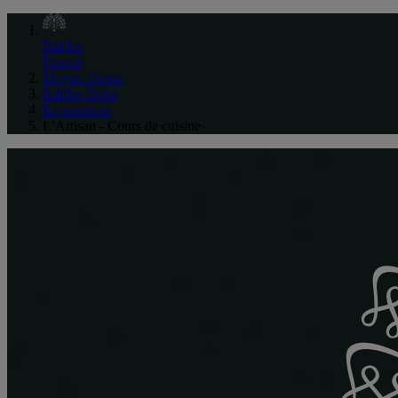
Raffles
French
Moyen-Orient
Raffles Doha
Experiences
L’Artisan - Cours de cuisine