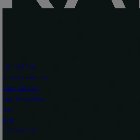
+974 4030 7100
info.doha@raffles.com
Marina East Street
Lusail Marina District
Doha
Qatar
+974 4030 7100