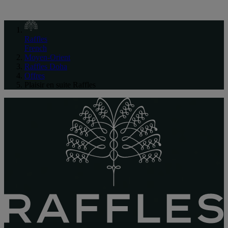
Raffles
French
Moyen-Orient
Raffles Doha
Offres
Plaisir en suite Raffles