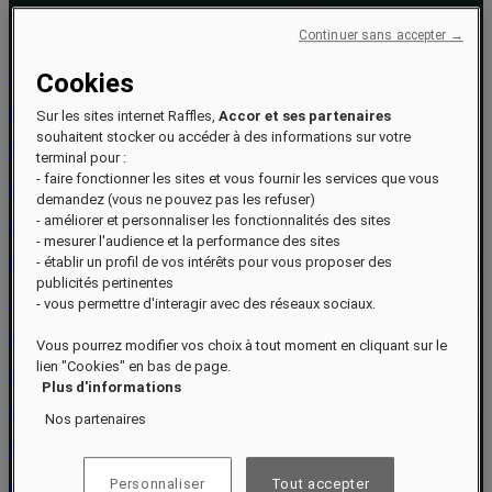
Continuer sans accepter →
+974 4030 7100
Cookies
info.doha@raffles.com
Sur les sites internet Raffles,
Accor et ses partenaires
souhaitent stocker ou accéder à des informations sur votre
Marina East Street
terminal pour :
- faire fonctionner les sites et vous fournir les services que vous
Lusail Marina District
demandez (vous ne pouvez pas les refuser)
- améliorer et personnaliser les fonctionnalités des sites
Doha
- mesurer l'audience et la performance des sites
Qatar
- établir un profil de vos intérêts pour vous proposer des
publicités pertinentes
+974 4030 7100
- vous permettre d'interagir avec des réseaux sociaux.
info.doha@raffles.com
Vous pourrez modifier vos choix à tout moment en cliquant sur le
lien "Cookies" en bas de page.
Marina East Street
Plus d'informations
Lusail Marina District
Nos partenaires
Doha
Personnaliser
Tout accepter
Qatar