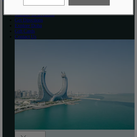
Reserve Your Stay
Manage Reservation
Get Directions
Explore Doha
Gift Cards
Contact Us