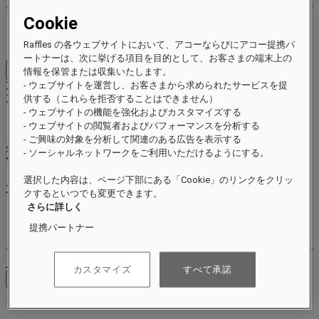
Cookie
特典とステータス
ポイントを獲得して交換する
Raffles の各ウェブサイトにおいて、アコーならびにアコー提携パ
ートナーは、次に挙げる項目を目的として、お客さまの端末上の
情報を保管または収集いたします。
Close menu
- ウェブサイトを運営し、お客さまから求められたサービスを提
Xxxx Xxxxxxxxx
XXXXXX X XXXXXXXX X
供する（これらを拒否することはできません）
- ウェブサイトの機能を強化およびカスタマイズする
- ウェブサイトの閲覧者およびパフォーマンスを分析する
- ご興味の対象を分析して関連のある広告を表示する
xxxxxxxx
- ソーシャルネットワークをご利用いただけるようにする。
Valid until
xx/xx/xxxx
リワードポイント
選択した内容は、ページ下部にある「Cookie」のリンクをクリッ
XXX
pts
クするといつでも変更できます。
さらに詳しく
ロイヤルティアカウント
提携パートナー
ご予約
ログアウト
カスタマイズ
すべて承諾
お問い合わせ
コンシェルジュ
Close menu