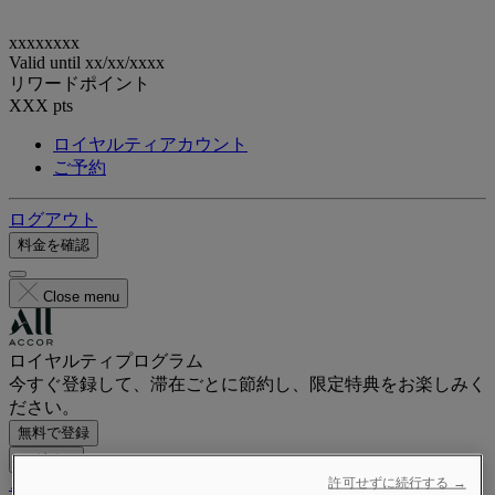
xxxxxxxx
Valid until
xx/xx/xxxx
リワードポイント
XXX
pts
ロイヤルティアカウント
ご予約
ログアウト
料金を確認
Close menu
ロイヤルティプログラム
今すぐ登録して、滞在ごとに節約し、限定特典をお楽しみく
ださい。
無料で登録
ログイン
ご予約
許可せずに続行する →