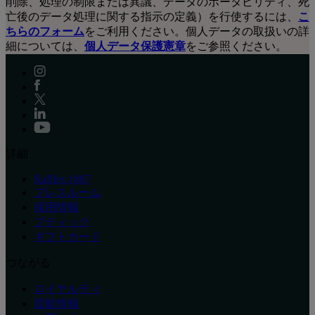
削除、処理の制限または異議、データのポータビリティ、死
亡後のデータ処理に関する指示の定義）を行使するには、
こ
ちらのフォーム
をご利用ください。個人データの取扱いの詳
細については、
個人データ保護憲章
をご参照ください。
詳細
Raffles 1887
プレスルーム
採用情報
ブティック
ギフトカード
つながる
ロイヤルティ
渡航情報