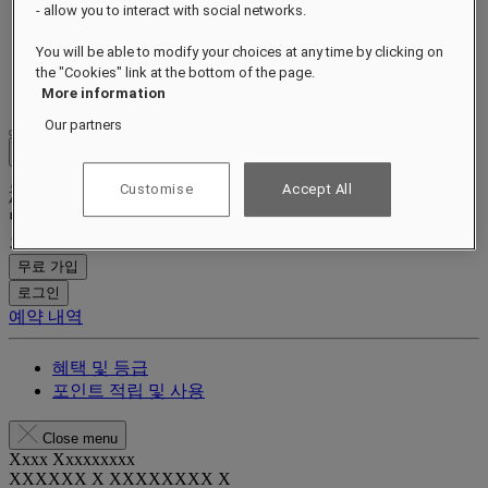
- allow you to interact with social networks.
오퍼
친환경
You will be able to modify your choices at any time by clicking on
갤러리
the "Cookies" link at the bottom of the page.
기프트 카드
More information
Our partners
Close menu
Customise
Accept All
멤버십 프로그램
오늘 가입하고 숙박 시마다 절약하며 특별 혜택을 누리세요.
무료 가입
로그인
예약 내역
혜택 및 등급
포인트 적립 및 사용
Close menu
Xxxx Xxxxxxxxx
XXXXXX X XXXXXXXX X