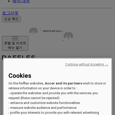
예약 내역
로그아웃
요금 확인
호텔 및 리조트
메뉴 열기
Continue without Accepting →
Cookies
소개
프라이빗 빌라
On the Raffles websites,
Accor and its partners
wish to store or
더 레지던스
retrieve information on your device in order to :
다이닝
- operate the websites and provide you with the services you
웰니스
request (these cannot be rejected)
- enhance and customize website functionalities
경험
- measure website audience and performance
최근 소식
- profile your interests to provide you with relevant advertising
기념일