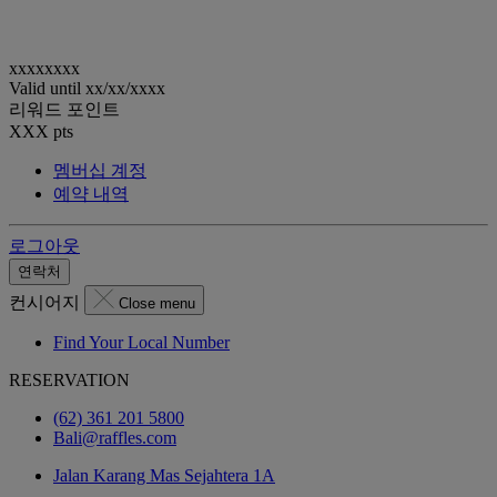
xxxxxxxx
Valid until
xx/xx/xxxx
리워드 포인트
XXX
pts
멤버십 계정
예약 내역
로그아웃
연락처
컨시어지
Close menu
Find Your Local Number
RESERVATION
(62) 361 201 5800
Bali@raffles.com
Jalan Karang Mas Sejahtera 1A