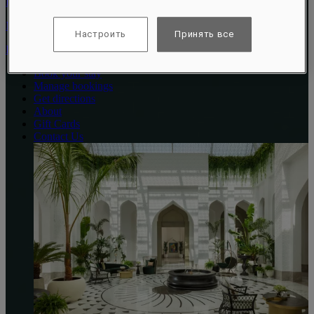
Road 62320
Manama
Настроить
Принять все
Bahrain
Book your stay
Manage bookings
Get directions
About
Gift Cards
Contact Us