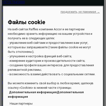
+97317845000
reservations.bahrain@raffles.com
продолжить, не принимая →
Raffles Al Areen Palace Bahrain
Файлы cookie
PO Box 75055
На веб-сайтах Raffles компании Accor и ее партнерам
необходимо хранить информацию на вашем устройстве и
Building 2046
получать ее в следующих целях:
Road 62320
- управление веб-сайтами и предоставление вам услуг,
которые вы запрашиваете (такие файлы cookie не могут
Manama
быть отклонены);
- улучшение и настройка функций веб-сайта;
Bahrain
- измерение аудитории и производительности сайта;
- создание профиля ваших интересов для предоставления
+97317845000
релевантной рекламы;
- возможность взаимодействовать с социальными сетями.
reservations.bahrain@raffles.com
Raffles Al Areen Palace Bahrain
Вы можете изменить свой выбор в любое время, щелкнув
ссылку «Cookies» в нижней части страницы.
PO Box 75055
Дополнительная информацияДополнительная
информация
Building 2046
Наши партнеры