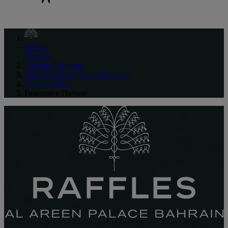
Raffles
Russian
Ближний Восток
Raffles Al Areen Palace Bahrain
Предложения
Рамадан в Пальме