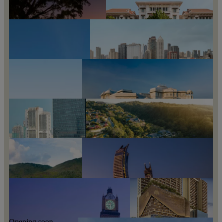
新加坡莱佛士酒店
深圳鹏瑞莱佛士酒店
新加坡, 新加坡
深圳, 中国
金边皇家莱佛士酒店
金边, 柬埔寨
位于英国旧战争办公室 (OWO) 的伦敦莱佛士酒店
澳门银河莱佛士
伦敦, 英国
澳门, 中国
麦卡蒂莱佛士酒店
马尼拉, 菲律宾
斋浦尔莱佛士酒店
新加坡圣淘沙莱佛士酒店
斋蒲尔, 印度
圣淘沙, 新加坡
巴厘岛莱佛士酒店
乌代浦莱佛士酒店
巴厘岛, 印度尼西亚
乌代浦尔, 印度
Opening soon