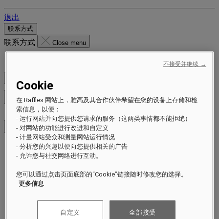
退出
联系方式
联系方式
Close menu
Find Your Local Number
不接受并继续 →
查看价格
Cookie
关闭菜单
在 Raffles 网站上，雅高及其合作伙伴希望在您的设备上存储和检
索信息，以便：
- 运行网站并向您提供您请求的服务（这两类事情都不能拒绝）
- 对网站的功能进行改进和自定义
- 计量网站受众和测量网站运行情况
- 分析您的兴趣以便向您提供相关的广告
目的地
- 允许您与社交网络进行互动。
酒店及度假村
公寓
您可以通过点击页面底部的“Cookie”链接随时修改您的选择。
体验
更多信息
优惠
重要时刻
自定义
全部接受
莱佛士可持续发展