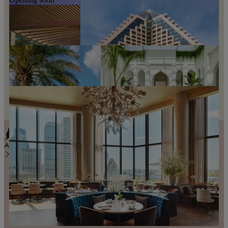
多哈莱佛士酒店
吉达莱佛士酒店
雅加达莱佛士酒店
多哈, 卡塔尔
吉达, 沙特阿拉伯
雅加达, 印度尼西亚
塞舌尔莱佛士酒店
普拉林岛, 塞舌尔
迪拜莱佛士酒店
迪拜, 阿联酋
暹粒吴哥莱佛士酒店
, 柬埔寨
巴林阿伦宫莱佛士酒店
巴林, 巴林
沙特阿拉伯麦加皇宫莱佛士酒店
红海莱佛士酒店
麦加, 沙特阿拉伯
红海, 沙特阿拉伯
迪拜棕榈岛莱佛士酒店
朱美拉棕榈岛, 阿联酋