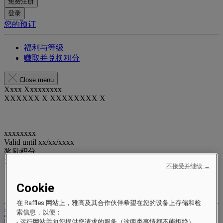
免费注册
登录
您的预订
福利与等级
赚取并兑换积分
Close menu
Xxxx Xxxxxxxxx
XXXXXX X XXXXXXXX X
xxxxxxxx
Valid until
xx/xx/xxxx
奖励积分
XXX
pts
不接受并继续 →
您的忠诚账户
Cookie
您的预订
在 Raffles 网站上，雅高及其合作伙伴希望在您的设备上存储和检
退出
索信息，以便：
- 运行网站并向您提供您请求的服务（这两类事情都不能拒绝）