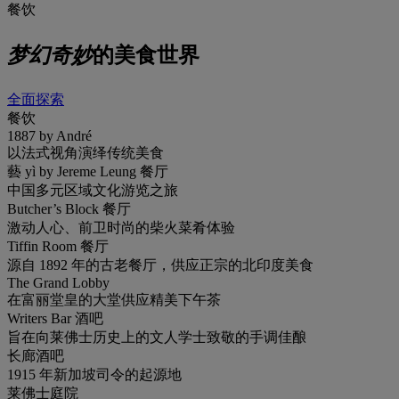
餐饮
梦幻奇妙
的美食世界
全面探索
餐饮
1887 by André
以法式视角演绎传统美食
藝 yì by Jereme Leung 餐厅
中国多元区域文化游览之旅
Butcher’s Block 餐厅
激动人心、前卫时尚的柴火菜肴体验
Tiffin Room 餐厅
源自 1892 年的古老餐厅，供应正宗的北印度美食
The Grand Lobby
在富丽堂皇的大堂供应精美下午茶
Writers Bar 酒吧
旨在向莱佛士历史上的文人学士致敬的手调佳酿
长廊酒吧
1915 年新加坡司令的起源地
莱佛士庭院