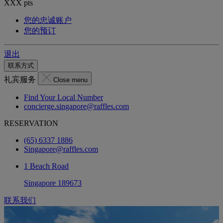
XXX
pts
您的忠诚账户
您的预订
退出
联系方式
礼宾服务
Close menu
Find Your Local Number
concierge.singapore@raffles.com
RESERVATION
(65) 6337 1886
Singapore@raffles.com
1 Beach Road
Singapore 189673
联系我们