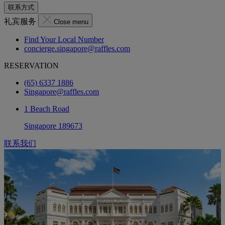
联系方式
礼宾服务
Close menu
Find Your Local Number
concierge.singapore@raffles.com
RESERVATION
(65) 6337 1886
Singapore@raffles.com
1 Beach Road
Singapore 189673
联系我们