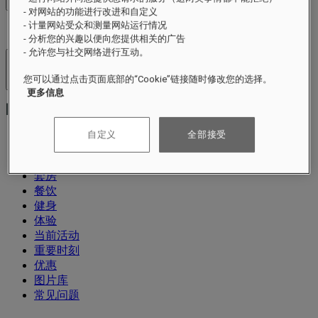
查看价格
- 对网站的功能进行改进和自定义
- 计量网站受众和测量网站运行情况
- 分析您的兴趣以便向您提供相关的广告
- 允许您与社交网络进行互动。
酒店及度假村
您可以通过点击页面底部的“Cookie”链接随时修改您的选择。
打开菜单
更多信息
自定义
全部接受
关于
套房
餐饮
健身
体验
当前活动
重要时刻
优惠
图片库
常见问题