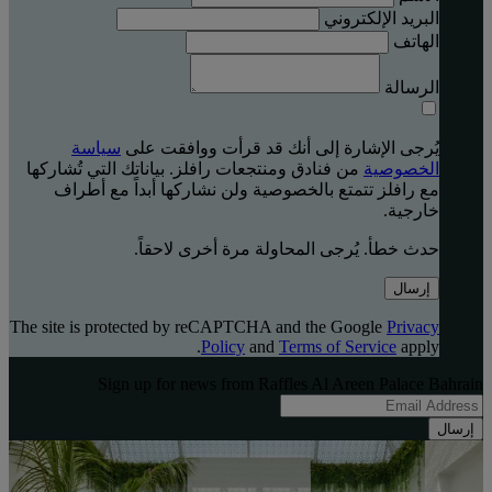
البريد الإلكتروني
الهاتف
الرسالة
يُرجى الإشارة إلى أنك قد قرأت ووافقت على
سياسة
الخصوصية
من فنادق ومنتجعات رافلز. بياناتك التي تُشاركها
مع رافلز تتمتع بالخصوصية ولن نشاركها أبداً مع أطراف
خارجية.
حدث خطأ. يُرجى المحاولة مرة أخرى لاحقاً.
إرسال
The site is protected by reCAPTCHA and the Google
Privacy
Policy
and
Terms of Service
apply.
Sign up for news from Raffles Al Areen Palace Bahrain
إرسال