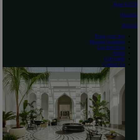
Road 62320
Manama
Bahrain
Book your stay
Manage bookings
Get directions
About
Gift Cards
Contact Us