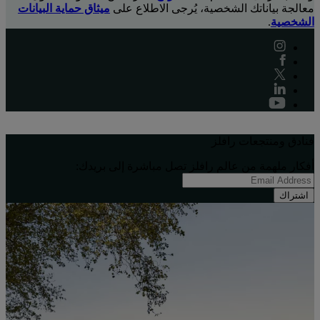
معالجة بياناتك الشخصية، يُرجى الاطلاع على
ميثاق حماية البيانات
الشخصية
.
فنادق ومنتجعات رافلز
أفكار ملهِمة من عالم رافلز تصل مباشرة إلى بريدك:
اشتراك