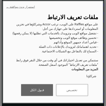
‎+97317845000‏
استمرار بدون موافقة ←
reservations.bahrain@raffles.com
ملفات تعريف الارتباط
Raffles Al Areen Palace Bahrain
على مواقع Raffles على الويب، ترغب Accor وشركاؤها في تخزين
PO Box 75055
المعلومات أو استردادها على جهازك من أجل:
- تشغيل مواقع الويب وتزويدك بالخدمات التي تطلبها (لا يمكن رفضها)
Building 2046
- تحسين وظائف موقع الويب وتخصيصها
- قياس أعداد جمهور الموقع وأدائهم
Road 62320
- تحديد اهتماماتك لتزويدك بالإعلانات ذات الصلة
- السماح لك بالتفاعل مع الشبكات الاجتماعية.
Manama
ستتمكن من تعديل اختياراتك في أي وقت من خلال النقر فوق رابط
Bahrain
"ملفات تعريف الارتباط" الموجود أسفل الصفحة.
‎+97317845000‏
المزيد من المعلومات
شركاؤنا
reservations.bahrain@raffles.com
Raffles Al Areen Palace Bahrain
تخصيص
قبول الكل
PO Box 75055
Building 2046