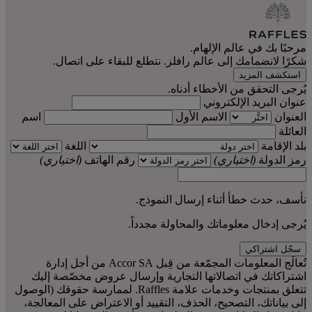
مرحبًا بك في عالم الإلهام.
شكرًا لانضمامك إلى عالم رافلز. نتطلع للبقاء على اتصال.
استكشف المزيد
يُرجى التحقق من الأخطاء أدناه.
عنوان البريد الإلكتروني
العنوان
الاسم الأول
اسم
العائلة
بلد الإقامة
اللغة
رمز الدولة
(اختياري)
رقم الهاتف
(اختياري)
نأسف، حدث خطأ أثناء إرسال النموذج.
يُرجى إدخال معلوماتك والمحاولة مجدداً.
سجّل اشتراكي
تُعالَج المعلومات المجمّعة من قِبل Accor SA من أجل إدارة
اشتراكاتك في اتصالاتها التجارية وإرسال عروض مخصّصة إليك
تتعلق بمنتجات وخدمات علامة Raffles. لممارسة حقوقك (الوصول
إلى بياناتك، التصحيح، الحذف، التقييد أو الاعتراض على المعالجة،