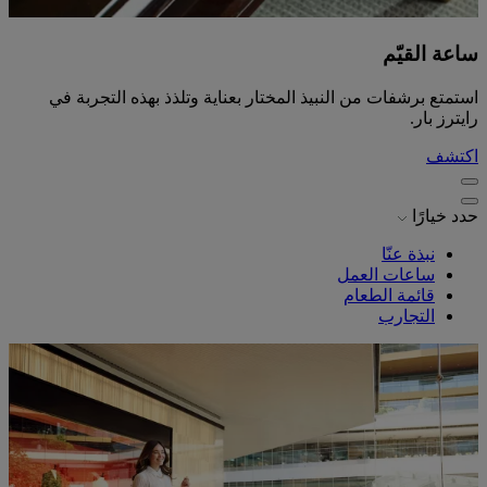
ساعة القيّم
استمتع برشفات من النبيذ المختار بعناية وتلذذ بهذه التجربة في
رايترز بار.
اكتشف
حدد خيارًا
نبذة عنّا
ساعات العمل
قائمة الطعام
التجارب