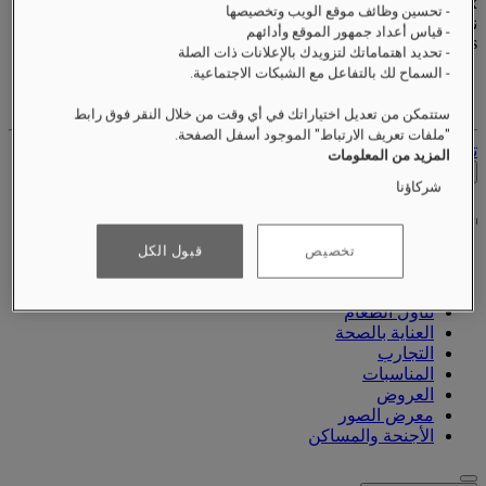
Valid until
xx/xx/xxxx
- تحسين وظائف موقع الويب وتخصيصها
نقاط المكافآت
- قياس أعداد جمهور الموقع وأدائهم
XXX
pts
- تحديد اهتماماتك لتزويدك بالإعلانات ذات الصلة
- السماح لك بالتفاعل مع الشبكات الاجتماعية.
حساب الولاء الخاص بك
حجوزاتك
ستتمكن من تعديل اختياراتك في أي وقت من خلال النقر فوق رابط
"ملفات تعريف الارتباط" الموجود أسفل الصفحة.
تسجيل الخروج
المزيد من المعلومات
التحقق من الأسعار
شركاؤنا
تخصيص
قبول الكل
نبذة عنّا
تناول الطعام
العناية بالصحة
التجارب
المناسبات
العروض
معرض الصور
الأجنحة والمساكن