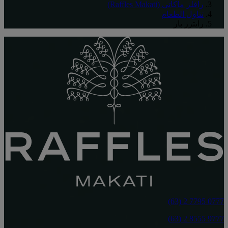
رافلز ماكاتي (Raffles Makati)
تناول الطعام
رايترز بار
‎(63) 2 7795 0777‏
9777 8555 2 (63)