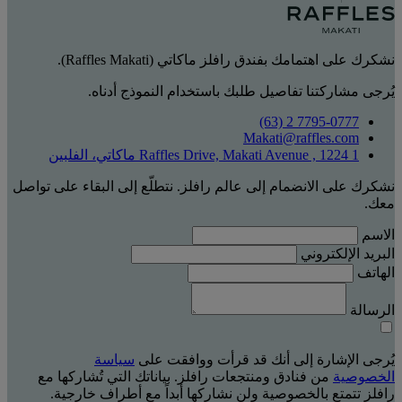
نشكرك على اهتمامك بفندق رافلز ماكاتي (Raffles Makati).
يُرجى مشاركتنا تفاصيل طلبك باستخدام النموذج أدناه.
‎(63) 2 7795-0777
Makati@raffles.com
1 Raffles Drive, Makati Avenue , 1224 ماكاتي، الفلبين
نشكرك على الانضمام إلى عالم رافلز. نتطلّع إلى البقاء على تواصل
معك.
الاسم
البريد الإلكتروني
الهاتف
الرسالة
يُرجى الإشارة إلى أنك قد قرأت ووافقت على
سياسة
الخصوصية
من فنادق ومنتجعات رافلز. بياناتك التي تُشاركها مع
رافلز تتمتع بالخصوصية ولن نشاركها أبداً مع أطراف خارجية.