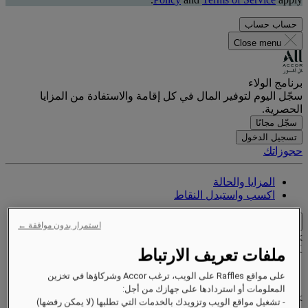
حساب
حساب
Close menu
برنامج الولاء
سجّل اليوم لتوفير المال في كل إقامة والاستفادة من المزايا
الحصرية.
سجّل مجانًا
تسجيل الدخول
حجوزاتك
المزايا والحالة
اكسب واستبدل النقاط
Close menu
استمرار بدون موافقة ←
Xxxx Xxxxxxxxx
XXXXXX X XXXXXXXX X
ملفات تعريف الارتباط
على مواقع Raffles على الويب، ترغب Accor وشركاؤها في تخزين
المعلومات أو استردادها على جهازك من أجل:
xxxxxxxx
- تشغيل مواقع الويب وتزويدك بالخدمات التي تطلبها (لا يمكن رفضها)