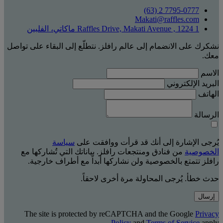
‎(63) 2 7795-0777
Makati@raffles.com
1 Raffles Drive, Makati Avenue , 1224 ماكاتي، الفلبين
نشكرك على الانضمام إلى عالم رافلز. نتطلّع إلى البقاء على تواصل
معك.
الاسم
البريد الإلكتروني
الهاتف
الرسالة
يُرجى الإشارة إلى أنك قد قرأت ووافقت على
سياسة
الخصوصية
من فنادق ومنتجعات رافلز. بياناتك التي تُشاركها مع
رافلز تتمتع بالخصوصية ولن نشاركها أبداً مع أطراف خارجية.
حدث خطأ. يُرجى المحاولة مرة أخرى لاحقاً.
إرسال
The site is protected by reCAPTCHA and the Google
Privacy
Policy
and
Terms of Service
apply.