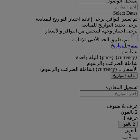
تسجيل الوصول
Select Dates
تم تغيير التوافر. يرجى إعادة اختيار التواريخ للمتابعة
يرجى تحديد التواريخ للمتابعة
يرجى اختيار وجهة للتحقق من التوافر والأسعار
تم تطبيق الحد الأدنى للإقامة
مسح التواريخ
بدءًا من
{currency} {price} لليلة واحدة
شاملة الضرائب والرسوم
الأسعار بـ {currency} (شاملة الضرائب والرسوم)
تأكيد التواريخ
تسجيل المغادرة
غرف & ضيوف
2 بالغون
غرفة 1
2 بالغون
بالغون
2