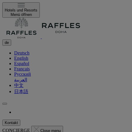
Hotels und Resorts
Menü öffnen
de
Deutsch
English
Español
Français
Русский
العربية
中文
日本語
Kontakt
CONCIERGE
Close menu