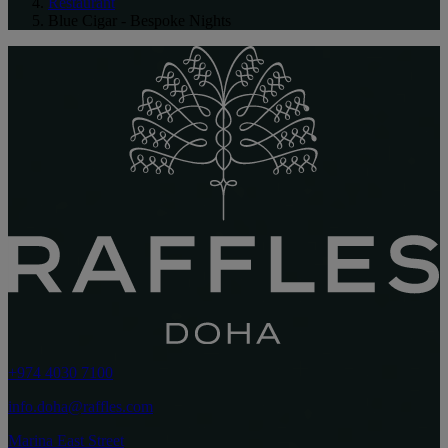
Restaurant
Blue Cigar - Bespoke Nights
+974 4030 7100
info.doha@raffles.com
Marina East Street