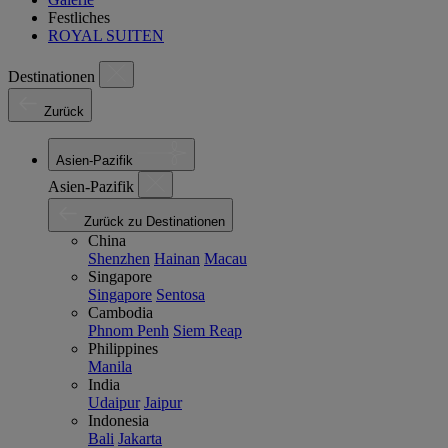
Festliches
ROYAL SUITEN
Destinationen
Zurück
Asien-Pazifik
Asien-Pazifik
Zurück zu Destinationen
China
Shenzhen
Hainan
Macau
Singapore
Singapore
Sentosa
Cambodia
Phnom Penh
Siem Reap
Philippines
Manila
India
Udaipur
Jaipur
Indonesia
Bali
Jakarta