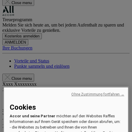
Close menu
Treueprogramm
Melden Sie sich heute an, um bei jedem Aufenthalt zu sparen und
exklusive Vorteile zu genießen.
Kostenlos anmelden
ANMELDEN
Ihre Buchungen
Vorteile und Status
Punkte sammeln und einlösen
Close menu
Xxxx Xxxxxxxxx
XXXXXX X XXXXXXXX X
Ohne Zustimmung fortfahren →
Cookies
xxxxxxxx
Valid until
xx/xx/xxxx
Accor und seine Partner
möchten auf den Websites Raffles
Treuepunkte
Informationen auf Ihrem Gerät speichern oder davon abrufen, um:
XXX
pts
- die Websites zu betreiben und Ihnen die von Ihnen