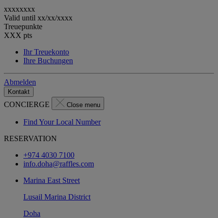
xxxxxxxx
Valid until
xx/xx/xxxx
Treuepunkte
XXX
pts
Ihr Treuekonto
Ihre Buchungen
Abmelden
Kontakt
CONCIERGE
Close menu
Find Your Local Number
RESERVATION
+974 4030 7100
info.doha@raffles.com
Marina East Street
Lusail Marina District
Doha