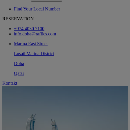
Find Your Local Number
RESERVATION
+974 4030 7100
info.doha@raffles.com
Marina East Street
Lusail Marina District
Doha
Qatar
Kontakt