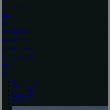
Lusail Marina District
Doha
Qatar
+974 4030 7100
info.doha@raffles.com
Marina East Street
Lusail Marina District
Doha
Qatar
Reserve Your Stay
Manage Reservation
Get Directions
Explore Doha
Gift Cards
Contact Us