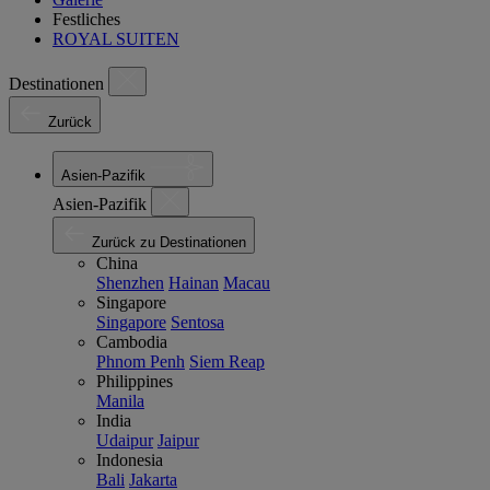
Festliches
ROYAL SUITEN
Destinationen
Zurück
Asien-Pazifik
Asien-Pazifik
Zurück zu Destinationen
China
Shenzhen
Hainan
Macau
Singapore
Singapore
Sentosa
Cambodia
Phnom Penh
Siem Reap
Philippines
Manila
India
Udaipur
Jaipur
Indonesia
Bali
Jakarta