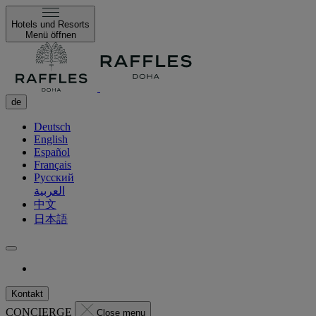
Hotels und Resorts
Menü öffnen
de
Deutsch
English
Español
Français
Русский
العربية
中文
日本語
Kontakt
CONCIERGE
Close menu