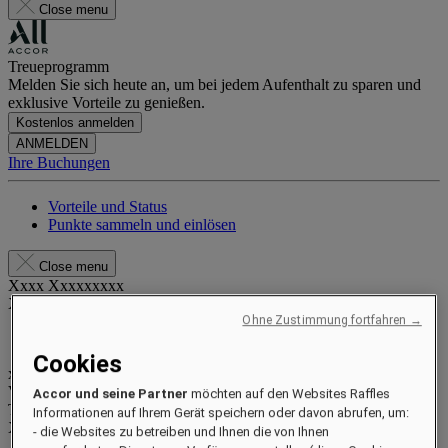
Close menu
Treueprogramm
Melden Sie sich heute an, um bei jedem Aufenthalt zu sparen und
exklusive Vorteile zu genießen.
Kostenlos anmelden
ANMELDEN
Ihre Buchungen
Vorteile und Status
Punkte sammeln und einlösen
Close menu
Xxxx Xxxxxxxxx
XXXXXX X XXXXXXXX X
Ohne Zustimmung fortfahren →
Cookies
xxxxxxxx
Valid until
xx/xx/xxxx
Accor und seine Partner
möchten auf den Websites Raffles
Treuepunkte
Informationen auf Ihrem Gerät speichern oder davon abrufen, um:
XXX
pts
- die Websites zu betreiben und Ihnen die von Ihnen