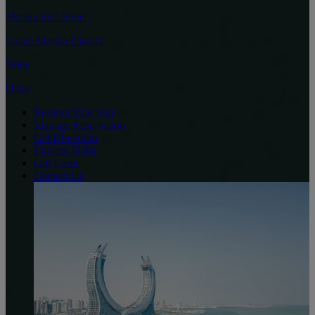
Marina East Street
Lusail Marina District
Doha
Qatar
Reserve Your Stay
Manage Reservation
Get Directions
Explore Doha
Gift Cards
Contact Us