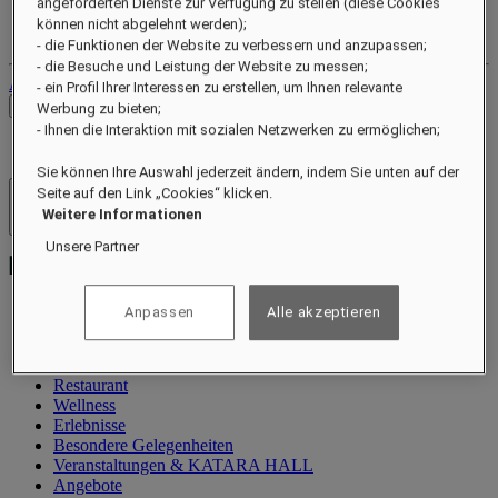
angeforderten Dienste zur Verfügung zu stellen (diese Cookies
Ihr Treuekonto
können nicht abgelehnt werden);
Ihre Buchungen
- die Funktionen der Website zu verbessern und anzupassen;
- die Besuche und Leistung der Website zu messen;
Abmelden
- ein Profil Ihrer Interessen zu erstellen, um Ihnen relevante
Preise prüfen
Werbung zu bieten;
- Ihnen die Interaktion mit sozialen Netzwerken zu ermöglichen;
Sie können Ihre Auswahl jederzeit ändern, indem Sie unten auf der
Seite auf den Link „Cookies“ klicken.
Hotels und Resorts
Weitere Informationen
Menü öffnen
Unsere Partner
Anpassen
Alle akzeptieren
Information
Suiten
Restaurant
Wellness
Erlebnisse
Besondere Gelegenheiten
Veranstaltungen & KATARA HALL
Angebote