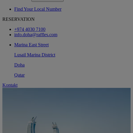
Find Your Local Number
RESERVATION
+974 4030 7100
info.doha@raffles.com
Marina East Street
Lusail Marina District
Doha
Qatar
Kontakt