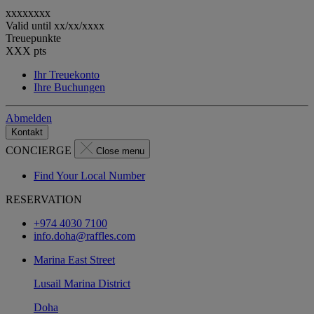
xxxxxxxx
Valid until
xx/xx/xxxx
Treuepunkte
XXX
pts
Ihr Treuekonto
Ihre Buchungen
Abmelden
Kontakt
CONCIERGE
Close menu
Find Your Local Number
RESERVATION
+974 4030 7100
info.doha@raffles.com
Marina East Street
Lusail Marina District
Doha