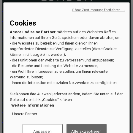
+44 20 3907 7500
Ohne Zustimmung fortfahren →
London@Raffles.com
Cookies
Raffles London at The OWO
Accor und seine Partner
möchten auf den Websites Raffles
Informationen auf Ihrem Gerät speichern oder davon abrufen, um:
Whitehall
- die Websites zu betreiben und Ihnen die von Ihnen
angeforderten Dienste zur Verfügung zu stellen (diese Cookies
London SW1A 2BX
können nicht abgelehnt werden);
United Kingdom
- die Funktionen der Website zu verbessern und anzupassen;
- die Besuche und Leistung der Website zu messen;
+44 20 3907 7500
- ein Profil Ihrer Interessen zu erstellen, um Ihnen relevante
Werbung zu bieten;
London@Raffles.com
- Ihnen die Interaktion mit sozialen Netzwerken zu ermöglichen;
Raffles London at The OWO
Sie können Ihre Auswahl jederzeit ändern, indem Sie unten auf der
Seite auf den Link „Cookies“ klicken.
Whitehall
Weitere Informationen
London SW1A 2BX
Unsere Partner
United Kingdom
Book your stay
Anpassen
Alle akzeptieren