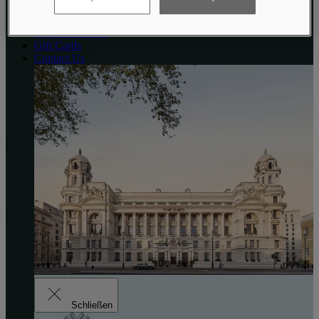
Manage bookings
Get directions
Explore London
Gift Cards
Contact Us
Schließen