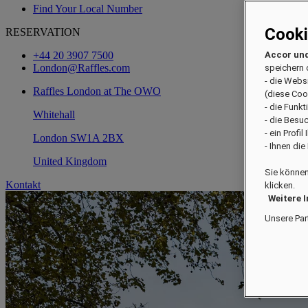
Find Your Local Number
Cook
RESERVATION
+44 20 3907 7500
Accor und
London@Raffles.com
speichern 
- die Webs
Raffles London at The OWO
(diese Coo
- die Funk
Whitehall
- die Besu
- ein Profi
London SW1A 2BX
- Ihnen di
United Kingdom
Sie können
Kontakt
klicken.
Weitere 
Unsere Par