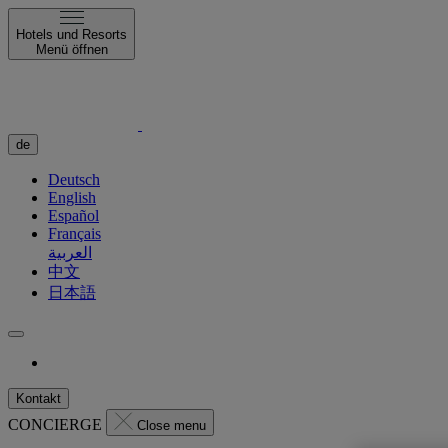
Hotels und Resorts
Menü öffnen
de
Deutsch
English
Español
Français
العربية
中文
日本語
Kontakt
CONCIERGE
Close menu