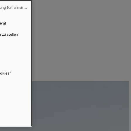
ng fortfahren →
erät
 zu stellen
ookies“