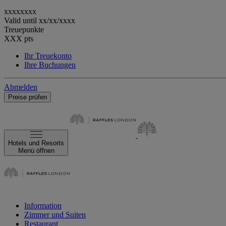
xxxxxxxx
Valid until
xx/xx/xxxx
Treuepunkte
XXX
pts
Ihr Treuekonto
Ihre Buchungen
Abmelden
Preise prüfen
Hotels und Resorts
Menü öffnen
Information
Zimmer und Suiten
Restaurant