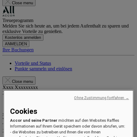
Close menu
Treueprogramm
Melden Sie sich heute an, um bei jedem Aufenthalt zu sparen und
exklusive Vorteile zu genießen.
Kostenlos anmelden
ANMELDEN
Ihre Buchungen
Vorteile und Status
Punkte sammeln und einlösen
Close menu
Xxxx Xxxxxxxxx
XXXXXX X XXXXXXXX X
Ohne Zustimmung fortfahren →
Cookies
xxxxxxxx
Valid until
xx/xx/xxxx
Accor und seine Partner
möchten auf den Websites Raffles
Treuepunkte
Informationen auf Ihrem Gerät speichern oder davon abrufen, um:
XXX
pts
- die Websites zu betreiben und Ihnen die von Ihnen