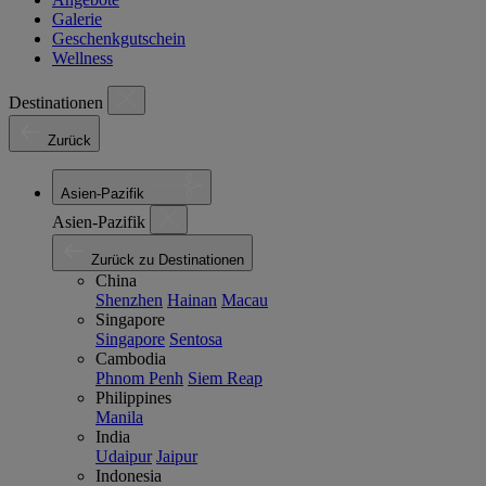
Galerie
Geschenkgutschein
Wellness
Destinationen
Zurück
Asien-Pazifik
Asien-Pazifik
Zurück zu Destinationen
China
Shenzhen
Hainan
Macau
Singapore
Singapore
Sentosa
Cambodia
Phnom Penh
Siem Reap
Philippines
Manila
India
Udaipur
Jaipur
Indonesia