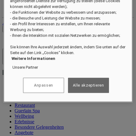
angeforderten Dienste zur Verfügung zu stellen (diese Cookies
Ihr Treuekonto
können nicht abgelehnt werden);
Ihre Buchungen
- die Funktionen der Website zu verbessern und anzupassen;
- die Besuche und Leistung der Website zu messen;
Abmelden
- ein Profil Ihrer Interessen zu erstellen, um Ihnen relevante
Preise prüfen
Werbung zu bieten;
- Ihnen die Interaktion mit sozialen Netzwerken zu ermöglichen;
Sie können Ihre Auswahl jederzeit ändern, indem Sie unten auf der
Seite auf den Link „Cookies“ klicken.
Hotels und Resorts
Weitere Informationen
Menü öffnen
Unsere Partner
Anpassen
Alle akzeptieren
Information
Zimmer und Suiten
Restaurant
Guerlain Spa
Wellbeing
Erlebnisse
Besondere Gelegenheiten
Angebote