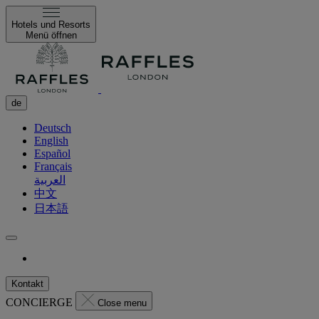
Hotels und Resorts
Menü öffnen
de
Deutsch
English
Español
Français
العربية
中文
日本語
Kontakt
CONCIERGE
Close menu