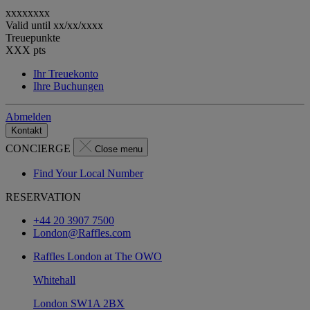
xxxxxxxx
Valid until
xx/xx/xxxx
Treuepunkte
XXX
pts
Ihr Treuekonto
Ihre Buchungen
Abmelden
Kontakt
CONCIERGE
Close menu
Find Your Local Number
RESERVATION
+44 20 3907 7500
London@Raffles.com
Raffles London at The OWO
Whitehall
London SW1A 2BX