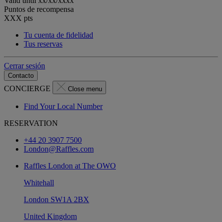
Valid until
xx/xx/xxxx
Puntos de recompensa
XXX
pts
Tu cuenta de fidelidad
Tus reservas
Cerrar sesión
Contacto
CONCIERGE
Close menu
Find Your Local Number
RESERVATION
+44 20 3907 7500
London@Raffles.com
Raffles London at The OWO
Whitehall
London SW1A 2BX
United Kingdom