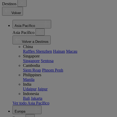
Destinos
Volver
Asia Pacífico
Asia Pacífico
Volver a Destinos
China
Raffles Shenzhen
Hainan
Macau
Singapore
Singapore
Sentosa
Cambodia
Siem Reap
Phnom Penh
Philippines
Manila
India
Udaipur
Jaipur
Indonesia
Bali
Jakarta
Ver todo Asia Pacífico
Europa