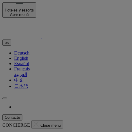
Hoteles y resorts
Abrir menú
es
Deutsch
English
Español
Français
العربية
中文
日本語
Contacto
CONCIERGE
Close menu