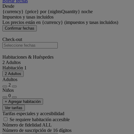
Borrar fechas
Desde
{currency} {price} por {nightsQuantity} noche
Impuestos y tasas incluidos
Los precios están en {currency} (impuestos y tasas incluidos)
Confirmar fechas
Check-out
Habitaciones & Huéspedes
2 Adultos
Habitación 1
2 Adultos
Adultos
2
Niños
0
+ Agregar habitación
Ver tarifas
Tarifas especiales y accesibilidad
Se requiere habitación accesible
Número de fidelidad ALL
Número de suscripción de 16 dígitos