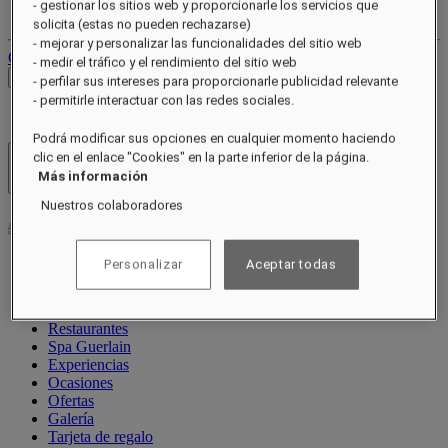
- gestionar los sitios web y proporcionarle los servicios que
Tus reservas
solicita (estas no pueden rechazarse)
- mejorar y personalizar las funcionalidades del sitio web
Cerrar sesión
- medir el tráfico y el rendimiento del sitio web
Ver tarifas
- perfilar sus intereses para proporcionarle publicidad relevante
- permitirle interactuar con las redes sociales.
Podrá modificar sus opciones en cualquier momento haciendo
clic en el enlace "Cookies" en la parte inferior de la página.
Hoteles y resorts
Más información
Abrir menú
Nuestros colaboradores
Personalizar
Aceptar todas
Acerca de
Habitaciones y suites
Restaurantes
Spa Guerlain
Experiencias
Ocasiones
Ofertas
Galería
Tarjeta de regalo