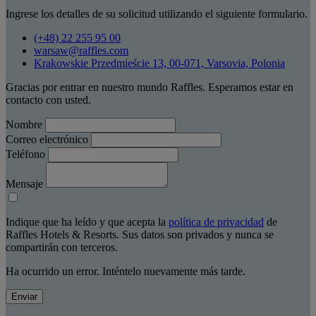
Ingrese los detalles de su solicitud utilizando el siguiente formulario.
(+48) 22 255 95 00
warsaw@raffles.com
Krakowskie Przedmieście 13, 00-071, Varsovia, Polonia
Gracias por entrar en nuestro mundo Raffles. Esperamos estar en
contacto con usted.
Nombre
Correo electrónico
Teléfono
Mensaje
Indique que ha leído y que acepta la
política de privacidad
de
Raffles Hotels & Resorts. Sus datos son privados y nunca se
compartirán con terceros.
Ha ocurrido un error. Inténtelo nuevamente más tarde.
Enviar