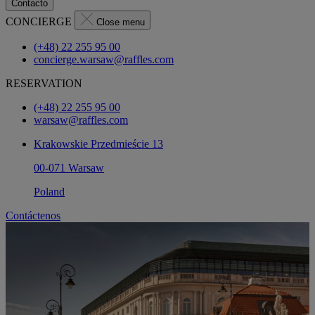
Contacto
CONCIERGE
Close menu
(+48) 22 255 95 00
concierge.warsaw@raffles.com
RESERVATION
(+48) 22 255 95 00
warsaw@raffles.com
Krakowskie Przedmieście 13
00-071 Warsaw
Poland
Contáctenos