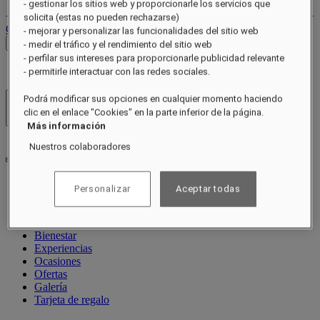
- gestionar los sitios web y proporcionarle los servicios que
solicita (estas no pueden rechazarse)
Cerrar sesión
- mejorar y personalizar las funcionalidades del sitio web
Ver tarifas
- medir el tráfico y el rendimiento del sitio web
- perfilar sus intereses para proporcionarle publicidad relevante
- permitirle interactuar con las redes sociales.
Podrá modificar sus opciones en cualquier momento haciendo
Hoteles y resorts
clic en el enlace "Cookies" en la parte inferior de la página.
Abrir menú
Más información
Nuestros colaboradores
Personalizar
Aceptar todas
Acerca de
Habitaciones y suites
Restaurantes
Bienestar
Experiencias
Ocasiones
Ofertas
Galería
Tarjeta de regalo