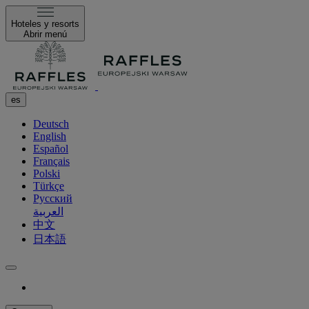
Hoteles y resorts
Abrir menú
es
Deutsch
English
Español
Français
Polski
Türkçe
Русский
العربية
中文
日本語