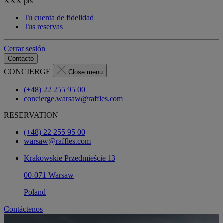
XXX
pts
Tu cuenta de fidelidad
Tus reservas
Cerrar sesión
Contacto
CONCIERGE
Close menu
(+48) 22 255 95 00
concierge.warsaw@raffles.com
RESERVATION
(+48) 22 255 95 00
warsaw@raffles.com
Krakowskie Przedmieście 13
00-071 Warsaw
Poland
Contáctenos