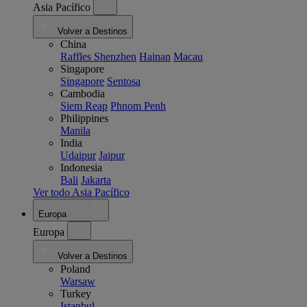
Asia Pacífico
Volver a Destinos
China
Raffles Shenzhen
Hainan
Macau
Singapore
Singapore
Sentosa
Cambodia
Siem Reap
Phnom Penh
Philippines
Manila
India
Udaipur
Jaipur
Indonesia
Bali
Jakarta
Ver todo Asia Pacífico
Europa
Europa
Volver a Destinos
Poland
Warsaw
Turkey
Istanbul