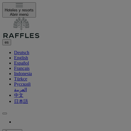
Hoteles y resorts
Abrir menú
es
Deutsch
English
Español
Français
Indonesia
Türkçe
Русский
العربية
中文
日本語