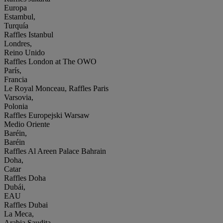
Europa
Estambul,
Turquía
Raffles Istanbul
Londres,
Reino Unido
Raffles London at The OWO
París,
Francia
Le Royal Monceau, Raffles Paris
Varsovia,
Polonia
Raffles Europejski Warsaw
Medio Oriente
Baréin,
Baréin
Raffles Al Areen Palace Bahrain
Doha,
Catar
Raffles Doha
Dubái,
EAU
Raffles Dubai
La Meca,
Arabia Saudita