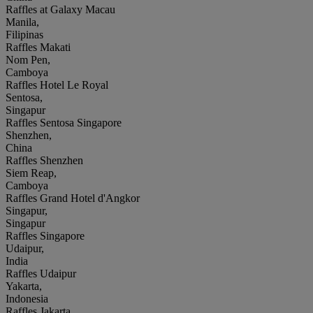
Raffles at Galaxy Macau
Manila,
Filipinas
Raffles Makati
Nom Pen,
Camboya
Raffles Hotel Le Royal
Sentosa,
Singapur
Raffles Sentosa Singapore
Shenzhen,
China
Raffles Shenzhen
Siem Reap,
Camboya
Raffles Grand Hotel d'Angkor
Singapur,
Singapur
Raffles Singapore
Udaipur,
India
Raffles Udaipur
Yakarta,
Indonesia
Raffles Jakarta