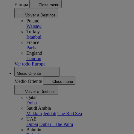
Europa
Close menu
Volver a Destinos
Poland
Warsaw
Turkey
Istanbul
France
Paris
England
London
Ver todo Europa
Medio Oriente
Medio Oriente
Close menu
Volver a Destinos
Qatar
Doha
Saudi Arabia
Makkah
Jeddah
The Red Sea
UAE
Dubai
Dubai - The Palm
Bahrain