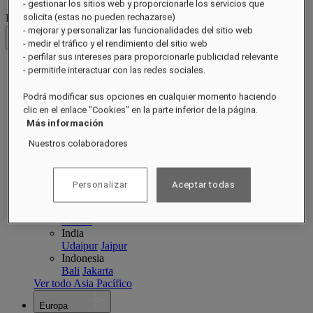
- gestionar los sitios web y proporcionarle los servicios que
Destinos
solicita (estas no pueden rechazarse)
- mejorar y personalizar las funcionalidades del sitio web
Volver
- medir el tráfico y el rendimiento del sitio web
- perfilar sus intereses para proporcionarle publicidad relevante
- permitirle interactuar con las redes sociales.
Asia Pacífico
Asia Pacífico
Close menu
Podrá modificar sus opciones en cualquier momento haciendo
clic en el enlace "Cookies" en la parte inferior de la página.
Volver a Destinos
Más información
China
Nuestros colaboradores
Raffles Shenzhen
Hainan
Macau
Singapore
Singapore
Sentosa
Cambodia
Personalizar
Aceptar todas
Siem Reap
Phnom Penh
Philippines
Manila
India
Udaipur
Jaipur
Indonesia
Bali
Jakarta
Ver todo Asia Pacífico
Europa