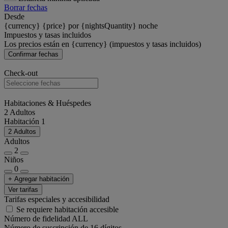
Borrar fechas
Desde
{currency} {price} por {nightsQuantity} noche
Impuestos y tasas incluidos
Los precios están en {currency} (impuestos y tasas incluidos)
Confirmar fechas
Check-out
Habitaciones & Huéspedes
2 Adultos
Habitación 1
2 Adultos
Adultos
2
Niños
0
+ Agregar habitación
Ver tarifas
Tarifas especiales y accesibilidad
Se requiere habitación accesible
Número de fidelidad ALL
Número de suscripción de 16 dígitos