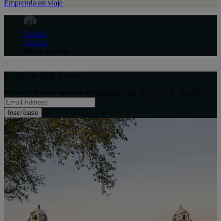
Emprenda un viaje
Raffles
Spanish
Medio Oriente
Raffles Hotels & Resorts
Inspiración en su bandeja de entrada desde el mundo de Raffles:
Inscríbase