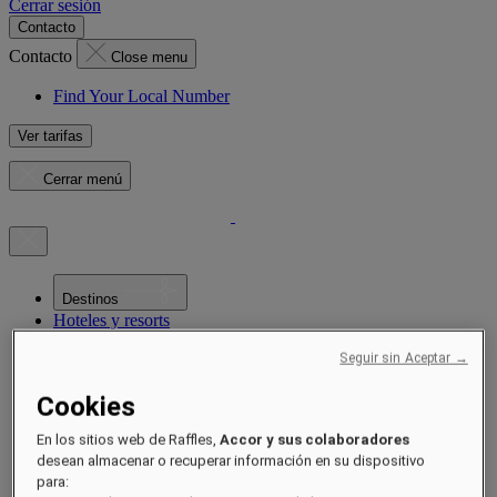
Cerrar sesión
Contacto
Contacto
Close menu
Find Your Local Number
Ver tarifas
Cerrar menú
Destinos
Hoteles y resorts
Residencias
Experiencias
Seguir sin Aceptar →
Ofertas
Ocasiones
Cookies
Sustentabilidad de la mano de Raffles
Próximamente
En los sitios web de Raffles,
Accor y sus colaboradores
Acerca de
desean almacenar o recuperar información en su dispositivo
Revista
para: