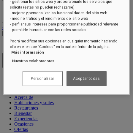
- gestionar los sitios web y proporcionarle los servicios que
solicita (estas no pueden rechazarse)
Tu cuenta de fidelidad
- mejorar y personalizar las funcionalidades del sitio web
Tus reservas
- medir el tráfico y el rendimiento del sitio web
- perfilar sus intereses para proporcionarle publicidad relevante
Cerrar sesión
- permitirle interactuar con las redes sociales.
Ver tarifas
Podrá modificar sus opciones en cualquier momento haciendo
clic en el enlace "Cookies" en la parte inferior de la página.
Más información
Hoteles y resorts
Nuestros colaboradores
Abrir menú
Personalizar
Aceptar todas
Acerca de
Habitaciones y suites
Restaurantes
Bienestar
Experiencias
Ocasiones
Ofertas