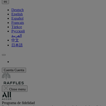
es
Deutsch
English
Español
Français
Türkçe
Русский
العربية
中文
日本語
Cuenta
Cuenta
Close menu
Programa de fidelidad