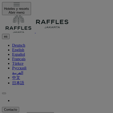
Hoteles y resorts
Abrir menú
es
Deutsch
English
Español
Français
Türkçe
Русский
العربية
中文
日本語
Contacto