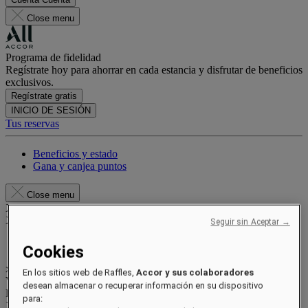
Close menu
Programa de fidelidad
Regístrate hoy para ahorrar en cada estancia y disfrutar de beneficios
exclusivos.
Regístrate gratis
INICIO DE SESIÓN
Tus reservas
Beneficios y estado
Gana y canjea puntos
Close menu
Xxxx Xxxxxxxxx
XXXXXX X XXXXXXXX X
Seguir sin Aceptar →
Cookies
xxxxxxxx
En los sitios web de Raffles,
Accor y sus colaboradores
Valid until
xx/xx/xxxx
desean almacenar o recuperar información en su dispositivo
Puntos de recompensa
para:
XXX
pts