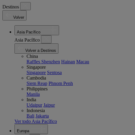
Destinos
Volver
Asia Pacífico
Asia Pacífico
Volver a Destinos
China
Raffles Shenzhen
Hainan
Macau
Singapore
Singapore
Sentosa
Cambodia
Siem Reap
Phnom Penh
Philippines
Manila
India
Udaipur
Jaipur
Indonesia
Bali
Jakarta
Ver todo Asia Pacífico
Europa