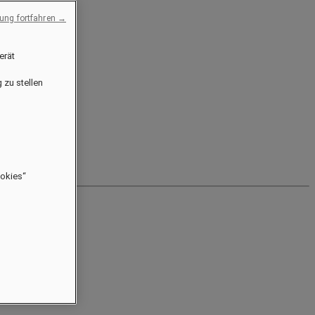
ng fortfahren →
erät
 zu stellen
ookies“