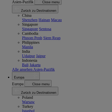
Asien-Pazifik
Close menu
Zurück zu Destinationen
China
Shenzhen
Hainan
Macau
Singapore
Singapore
Sentosa
Cambodia
Phnom Penh
Siem Reap
Philippines
Manila
India
Udaipur
Jaipur
Indonesia
Bali
Jakarta
Alle ansehen Asien-Pazifik
Europa
Europa
Close menu
Zurück zu Destinationen
Poland
Warsaw
Turkey
Istanbul