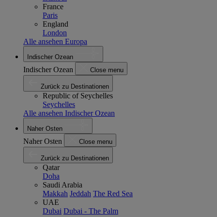
France
Paris
England
London
Alle ansehen Europa
Indischer Ozean
Indischer Ozean
Close menu
Zurück zu Destinationen
Republic of Seychelles
Seychelles
Alle ansehen Indischer Ozean
Naher Osten
Naher Osten
Close menu
Zurück zu Destinationen
Qatar
Doha
Saudi Arabia
Makkah
Jeddah
The Red Sea
UAE
Dubai
Dubai - The Palm