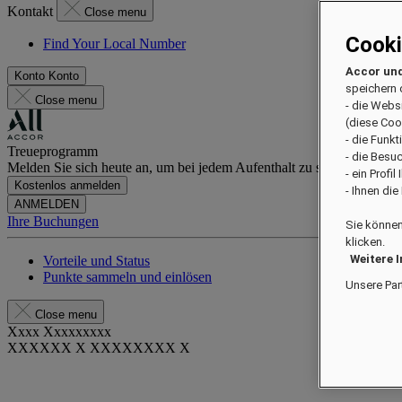
Kontakt
Close menu
Cook
Find Your Local Number
Accor und
Konto
Konto
speichern 
Close menu
- die Webs
(diese Coo
- die Funk
Treueprogramm
- die Besu
Melden Sie sich heute an, um bei jedem Aufenthalt zu sparen und exkl
- ein Profi
Kostenlos anmelden
- Ihnen di
ANMELDEN
Ihre Buchungen
Sie können
klicken.
Weitere 
Vorteile und Status
Punkte sammeln und einlösen
Unsere Par
Close menu
Xxxx Xxxxxxxxx
XXXXXX X XXXXXXXX X