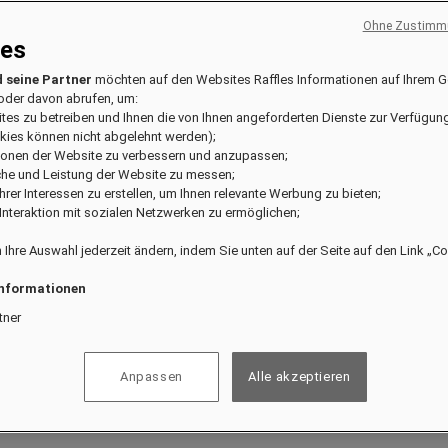
Ohne Zustimmu
ies
 seine Partner
möchten auf den Websites Raffles Informationen auf Ihrem G
oder davon abrufen, um:
ites zu betreiben und Ihnen die von Ihnen angeforderten Dienste zur Verfügung
kies können nicht abgelehnt werden);
tionen der Website zu verbessern und anzupassen;
che und Leistung der Website zu messen;
usive Vorteile zu genießen.
l Ihrer Interessen zu erstellen, um Ihnen relevante Werbung zu bieten;
e Interaktion mit sozialen Netzwerken zu ermöglichen;
 Ihre Auswahl jederzeit ändern, indem Sie unten auf der Seite auf den Link „C
Informationen
tner
Anpassen
Alle akzeptieren