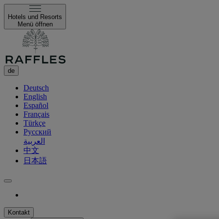
Hotels und Resorts
Menü öffnen
de
Deutsch
English
Español
Français
Türkçe
Русский
العربية
中文
日本語
Kontakt