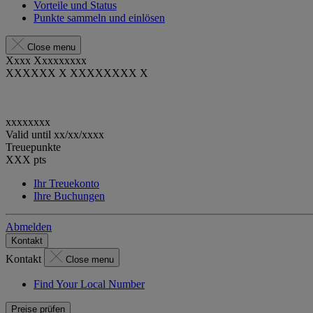
Vorteile und Status
Punkte sammeln und einlösen
Close menu
Xxxx Xxxxxxxxx
XXXXXX X XXXXXXXX X
xxxxxxxx
Valid until
xx/xx/xxxx
Treuepunkte
XXX
pts
Ihr Treuekonto
Ihre Buchungen
Abmelden
Kontakt
Kontakt
Close menu
Find Your Local Number
Preise prüfen