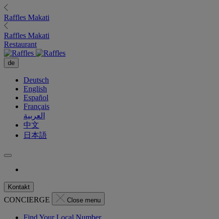
Raffles
Makati
Raffles
Makati
Restaurant
de
Deutsch
English
Español
Français
العربية
中文
日本語
Kontakt
CONCIERGE
Close menu
Find Your Local Number