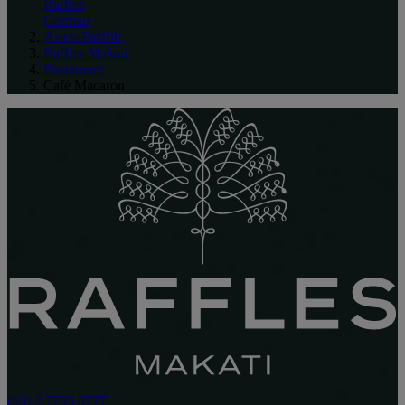
Raffles
German
Asien-Pazifik
Raffles Makati
Restaurant
Café Macaron
(63) 2 7795 0777