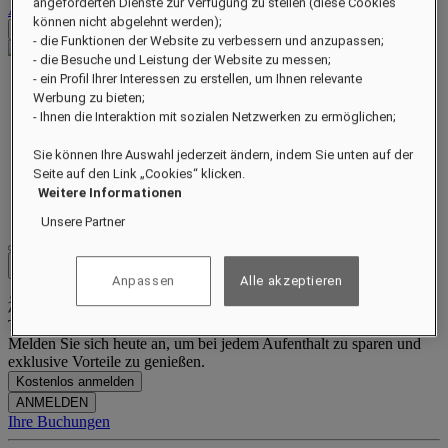
angeforderten Dienste zur Verfügung zu stellen (diese Cookies
Abmelden
können nicht abgelehnt werden);
Preise prüfen
- die Funktionen der Website zu verbessern und anzupassen;
- die Besuche und Leistung der Website zu messen;
- ein Profil Ihrer Interessen zu erstellen, um Ihnen relevante
Information
Werbung zu bieten;
Suiten und Residences
- Ihnen die Interaktion mit sozialen Netzwerken zu ermöglichen;
Restaurant
Wellness
Erlebnisse
Sie können Ihre Auswahl jederzeit ändern, indem Sie unten auf der
Besondere Gelegenheiten
Seite auf den Link „Cookies“ klicken.
Angebote
Weitere Informationen
Galerie
Unsere Partner
Close menu
Anpassen
Alle akzeptieren
Treueprogramm
Melden Sie sich heute an, um bei jedem Aufenthalt zu sparen und
exklusive Vorteile zu genießen.
Kostenlos anmelden
ANMELDEN
Ihre Buchungen