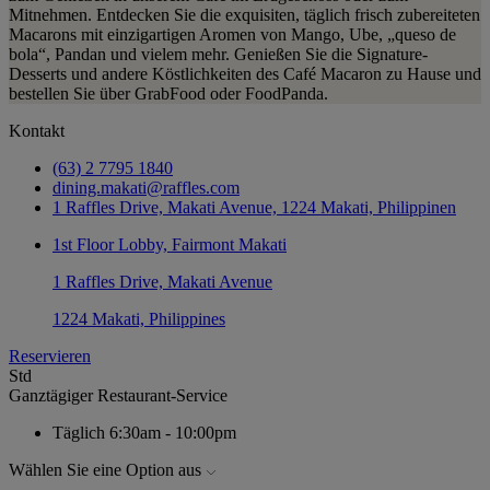
Mitnehmen. Entdecken Sie die exquisiten, täglich frisch zubereiteten
Macarons mit einzigartigen Aromen von Mango, Ube, „queso de
bola“, Pandan und vielem mehr. Genießen Sie die Signature-
Desserts und andere Köstlichkeiten des Café Macaron zu Hause und
bestellen Sie über GrabFood oder FoodPanda.
Kontakt
(63) 2 7795 1840
dining.makati@raffles.com
1 Raffles Drive, Makati Avenue, 1224 Makati, Philippinen
1st Floor Lobby, Fairmont Makati
1 Raffles Drive, Makati Avenue
1224 Makati, Philippines
Reservieren
Std
Ganztägiger Restaurant-Service
Täglich
6:30am - 10:00pm
Wählen Sie eine Option aus