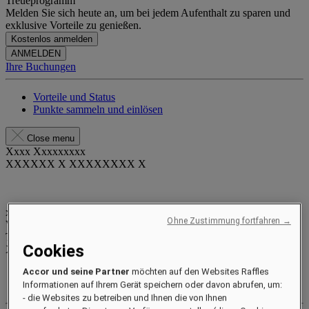
Treueprogramm
Melden Sie sich heute an, um bei jedem Aufenthalt zu sparen und
exklusive Vorteile zu genießen.
Kostenlos anmelden
ANMELDEN
Ihre Buchungen
Vorteile und Status
Punkte sammeln und einlösen
Close menu
Xxxx Xxxxxxxxx
XXXXXX X XXXXXXXX X
xxxxxxxx
Ohne Zustimmung fortfahren →
Valid until
xx/xx/xxxx
Treuepunkte
Cookies
XXX
pts
Accor und seine Partner
möchten auf den Websites Raffles
Ihr Treuekonto
Ihre Buchungen
Informationen auf Ihrem Gerät speichern oder davon abrufen, um:
- die Websites zu betreiben und Ihnen die von Ihnen