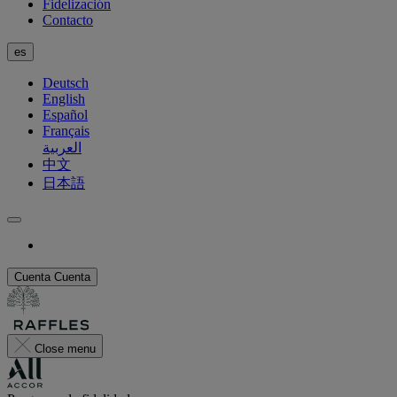
Fidelización
Contacto
es
Deutsch
English
Español
Français
العربية
中文
日本語
Cuenta
Cuenta
Close menu