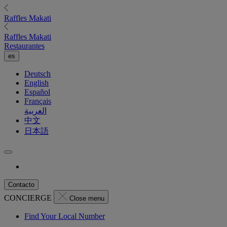
Raffles
Makati
Raffles
Makati
Restaurantes
es
Deutsch
English
Español
Français
العربية
中文
日本語
Contacto
CONCIERGE
Close menu
Find Your Local Number