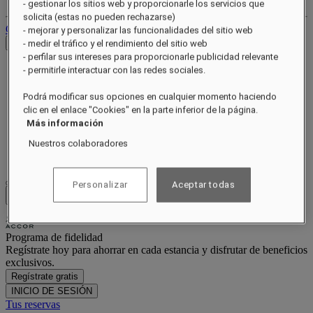
- gestionar los sitios web y proporcionarle los servicios que
solicita (estas no pueden rechazarse)
Cerrar sesión
- mejorar y personalizar las funcionalidades del sitio web
Ver tarifas
- medir el tráfico y el rendimiento del sitio web
- perfilar sus intereses para proporcionarle publicidad relevante
Acerca de
- permitirle interactuar con las redes sociales.
Restaurantes
Bienestar
Podrá modificar sus opciones en cualquier momento haciendo
Experiencias
clic en el enlace "Cookies" en la parte inferior de la página.
Ocasiones
Más información
Ofertas
Galería
Nuestros colaboradores
Suites y residencias
Personalizar
Aceptar todas
Close menu
Programa de fidelidad
Regístrate hoy para ahorrar en cada estancia y disfrutar de beneficios
exclusivos.
Regístrate gratis
INICIO DE SESIÓN
Tus reservas