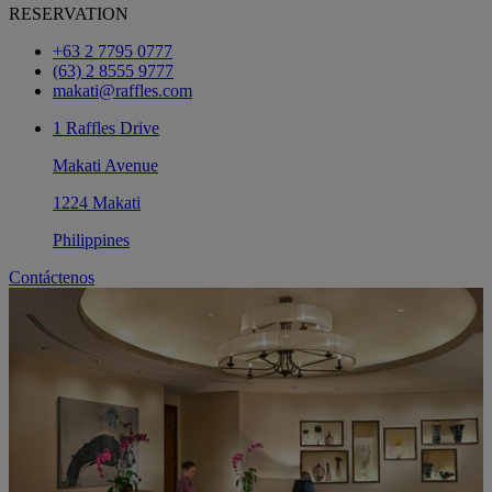
RESERVATION
+63 2 7795 0777
(63) 2 8555 9777
makati@raffles.com
1 Raffles Drive
Makati Avenue
1224 Makati
Philippines
Contáctenos