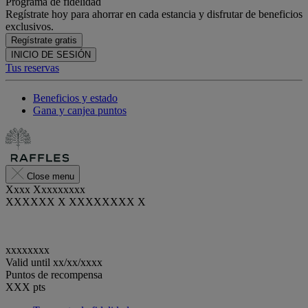
Programa de fidelidad
Regístrate hoy para ahorrar en cada estancia y disfrutar de beneficios
exclusivos.
Regístrate gratis
INICIO DE SESIÓN
Tus reservas
Beneficios y estado
Gana y canjea puntos
Close menu
Xxxx Xxxxxxxxx
XXXXXX X XXXXXXXX X
xxxxxxxx
Valid until
xx/xx/xxxx
Puntos de recompensa
XXX
pts