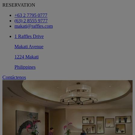
RESERVATION
+63 2 7795 0777
(63) 2 8555 9777
makati@raffles.com
1 Raffles Drive
Makati Avenue
1224 Makati
Philippines
Contáctenos