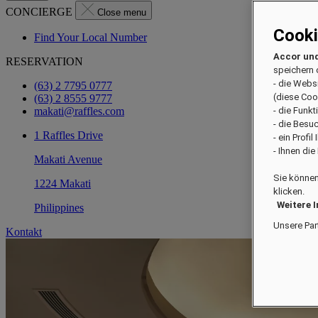
CONCIERGE
Close menu
Cook
Find Your Local Number
Accor und
RESERVATION
speichern 
- die Webs
(63) 2 7795 0777
(diese Coo
(63) 2 8555 9777
makati@raffles.com
- die Funk
- die Besu
1 Raffles Drive
- ein Profi
- Ihnen di
Makati Avenue
Sie können
1224 Makati
klicken.
Weitere 
Philippines
Unsere Par
Kontakt