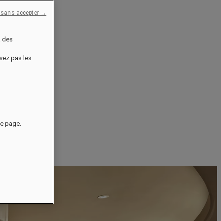
 sans accepter →
à des
uvez pas les
de page.