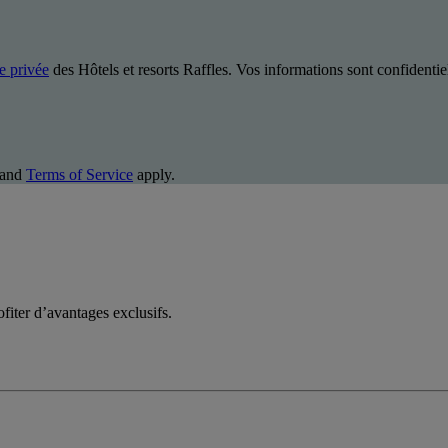
ie privée
des Hôtels et resorts Raffles. Vos informations sont confidentiel
and
Terms of Service
apply.
fiter d’avantages exclusifs.