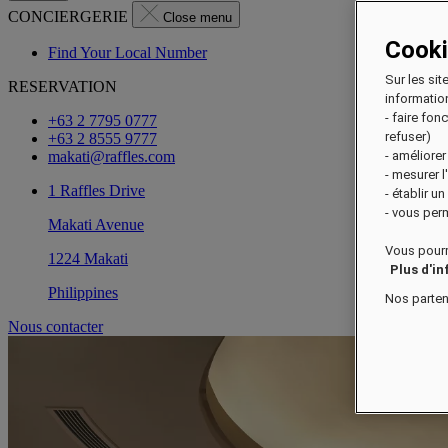
CONCIERGERIE
Close menu
Cook
Find Your Local Number
Sur les sit
RESERVATION
information
- faire fo
+63 2 7795 0777
refuser)
+63 2 8555 9777
makati@raffles.com
- améliorer
- mesurer 
1 Raffles Drive
- établir u
- vous perm
Makati Avenue
Vous pourr
1224 Makati
Plus d'i
Philippines
Nos parten
Nous contacter