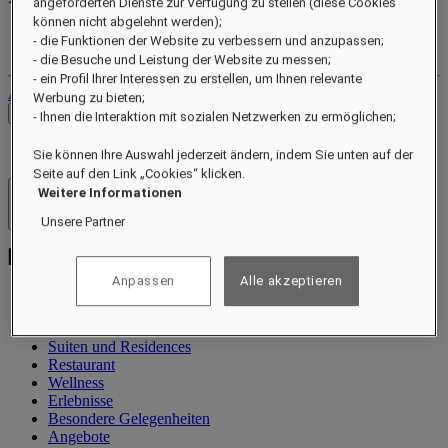
angeforderten Dienste zur Verfügung zu stellen (diese Cookies
können nicht abgelehnt werden);
Ihr Treuekonto
- die Funktionen der Website zu verbessern und anzupassen;
Ihre Buchungen
- die Besuche und Leistung der Website zu messen;
- ein Profil Ihrer Interessen zu erstellen, um Ihnen relevante
Abmelden
Werbung zu bieten;
Preise prüfen
- Ihnen die Interaktion mit sozialen Netzwerken zu ermöglichen;
Sie können Ihre Auswahl jederzeit ändern, indem Sie unten auf der
Seite auf den Link „Cookies“ klicken.
Weitere Informationen
Hotels und Resorts
Menü öffnen
Unsere Partner
Anpassen
Alle akzeptieren
Information
Suiten und Residences
Restaurant
Wellness
Erlebnisse
Besondere Gelegenheiten
Angebote