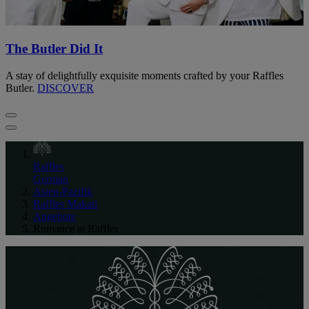
The Butler Did It
A stay of delightfully exquisite moments crafted by your Raffles
Butler.
DISCOVER
Raffles
German
Asien-Pazifik
Raffles Makati
Angebote
Romance at Raffles