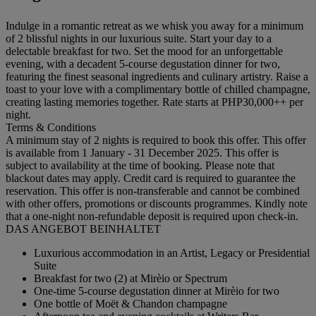
Indulge in a romantic retreat as we whisk you away for a minimum
of 2 blissful nights in our luxurious suite. Start your day to a
delectable breakfast for two. Set the mood for an unforgettable
evening, with a decadent 5-course degustation dinner for two,
featuring the finest seasonal ingredients and culinary artistry. Raise a
toast to your love with a complimentary bottle of chilled champagne,
creating lasting memories together. Rate starts at PHP30,000++ per
night.
Terms & Conditions
A minimum stay of 2 nights is required to book this offer. This offer
is available from 1 January - 31 December 2025. This offer is
subject to availability at the time of booking. Please note that
blackout dates may apply. Credit card is required to guarantee the
reservation. This offer is non-transferable and cannot be combined
with other offers, promotions or discounts programmes. Kindly note
that a one-night non-refundable deposit is required upon check-in.
DAS ANGEBOT BEINHALTET
Luxurious accommodation in an Artist, Legacy or Presidential
Suite
Breakfast for two (2) at Mirèio or Spectrum
One-time 5-course degustation dinner at Mirèio for two
One bottle of Moët & Chandon champagne