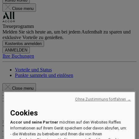
Konto
Konto
Close menu
Treueprogramm
Melden Sie sich heute an, um bei jedem Aufenthalt zu sparen und
exklusive Vorteile zu genießen.
Kostenlos anmelden
ANMELDEN
Ihre Buchungen
Vorteile und Status
Punkte sammeln und einlösen
Close menu
Xxxx Xxxxxxxxx
XXXXXX X XXXXXXXX X
Ohne Zustimmung fortfahren →
Cookies
xxxxxxxx
Accor und seine Partner
möchten auf den Websites Raffles
Valid until
xx/xx/xxxx
Informationen auf Ihrem Gerät speichern oder davon abrufen, um:
Treuepunkte
- die Websites zu betreiben und Ihnen die von Ihnen
XXX
pts