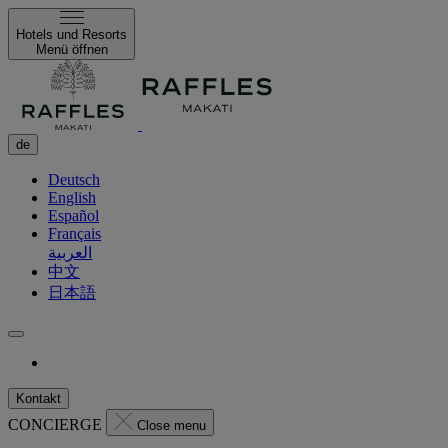
Hotels und Resorts
Menü öffnen
de
Deutsch
English
Español
Français
العربية
中文
日本語
Kontakt
CONCIERGE
Close menu