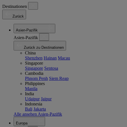
Destinationen
Zurück
Asien-Pazifik
Asien-Pazifik
Zurück zu Destinationen
China
Shenzhen
Hainan
Macau
Singapore
Singapore
Sentosa
Cambodia
Phnom Penh
Siem Reap
Philippines
Manila
India
Udaipur
Jaipur
Indonesia
Bali
Jakarta
Alle ansehen Asien-Pazifik
Europa