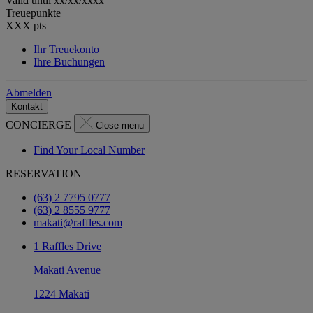
Valid until
xx/xx/xxxx
Treuepunkte
XXX
pts
Ihr Treuekonto
Ihre Buchungen
Abmelden
Kontakt
CONCIERGE
Close menu
Find Your Local Number
RESERVATION
(63) 2 7795 0777
(63) 2 8555 9777
makati@raffles.com
1 Raffles Drive
Makati Avenue
1224 Makati