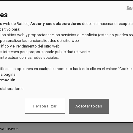
Seg
ies
os web de Raffles,
Accor y sus colaboradores
desean almacenar o recupera
sitivo para:
 los sitios web y proporcionarle los servicios que solicita (estas no pueden r
 personalizar las funcionalidades del sitio web
tráfico y el rendimiento del sitio web
sus intereses para proporcionarle publicidad relevante
e interactuar con las redes sociales.
ficar sus opciones en cualquier momento haciendo clic en el enlace "Cookies"
 la página.
ormación
colaboradores
Personalizar
Aceptar todas
exclusivos.