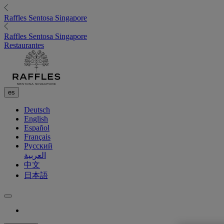
Raffles
Sentosa Singapore
Raffles
Sentosa Singapore
Restaurantes
es
Deutsch
English
Español
Français
Русский
العربية
中文
日本語