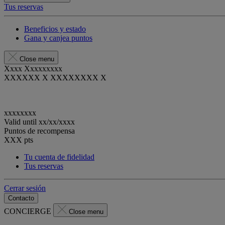
Tus reservas
Beneficios y estado
Gana y canjea puntos
Close menu
Xxxx Xxxxxxxxx
XXXXXX X XXXXXXXX X
xxxxxxxx
Valid until
xx/xx/xxxx
Puntos de recompensa
XXX
pts
Tu cuenta de fidelidad
Tus reservas
Cerrar sesión
Contacto
CONCIERGE
Close menu