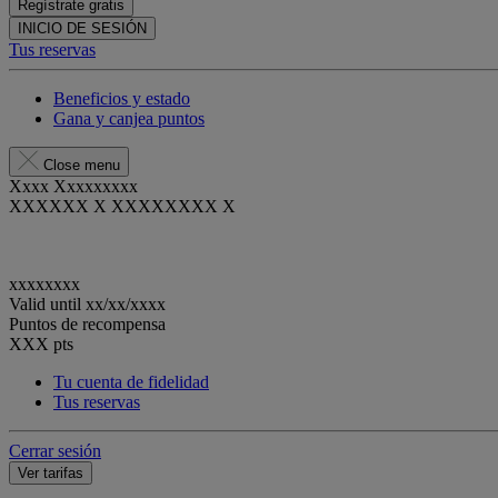
Regístrate gratis
INICIO DE SESIÓN
Tus reservas
Beneficios y estado
Gana y canjea puntos
Close menu
Xxxx Xxxxxxxxx
XXXXXX X XXXXXXXX X
xxxxxxxx
Valid until
xx/xx/xxxx
Puntos de recompensa
XXX
pts
Tu cuenta de fidelidad
Tus reservas
Cerrar sesión
Ver tarifas