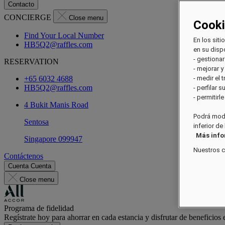
Contacto
CONCIERGE
Close menu
Cook
Find Your Local Number
En los siti
HB5Q2@raffles.com
en su dispo
- gestionar
RESERVATION
- mejorar y
+65 6032 4688
- medir el 
HB5Q2@raffles.com
- perfilar 
- permitirl
4 Bukit Manis Road
Podrá modi
Sentosa
inferior de
Más inf
Singapore 099947
Nuestros 
Contáctenos
Cuenta
Cuenta
Close menu
Programa de fidelidad
Regístrate hoy para ahorrar en cada estancia y disfrutar de beneficios 