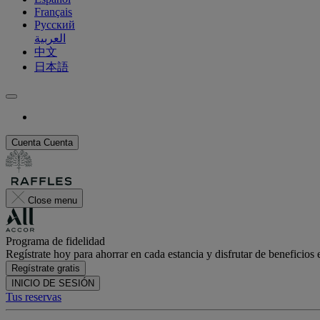
Français
Русский
العربية
中文
日本語
Cuenta
Cuenta
Close menu
Programa de fidelidad
Regístrate hoy para ahorrar en cada estancia y disfrutar de beneficios 
Regístrate gratis
INICIO DE SESIÓN
Tus reservas