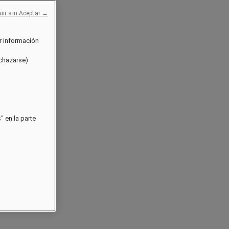
uir sin Aceptar →
r información
echazarse)
 en la parte