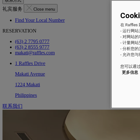
联系方式
礼宾服务
Close menu
Cook
Find Your Local Number
在 Raf
RESERVATION
- 运行网
- 对网站
(63) 2 7795 0777
- 计量网
(63) 2 8555 9777
- 分析您
makati@raffles.com
- 允许您
1 Raffles Drive
您可以通过
更多信息
Makati Avenue
1224 Makati
Philippines
联系我们