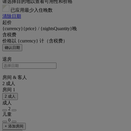
请选择目的地以查看可用性和价格
已应用最少入住晚数
清除日期
起价
{currency}{price} / {nightsQuantity}晚
含税费
价格以 {currency} 计（含税费）
确认日期
退房
房间 & 客人
2 成人
房间 1
2 成人
成人
2
儿童
0
+ 添加房间