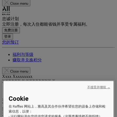
Close menu
忠诚计划
立即注册，每次入住都能省钱并享受专属福利。
免费注册
登录
您的预订
福利与等级
赚取并兑换积分
Close menu
Xxxx Xxxxxxxxx
XXXXXX X XXXXXXXX X
不接受并继续 →
Cookie
xxxxxxxx
Valid until
xx/xx/xxxx
在 Raffles 网站上，雅高及其合作伙伴希望在您的设备上存储和检
奖励积分
索信息，以便：
XXX
pts
- 运行网站并向您提供您请求的服务（这两类事情都不能拒绝）