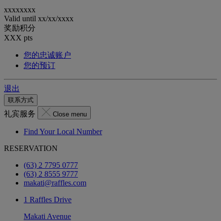
xxxxxxxx
Valid until
xx/xx/xxxx
奖励积分
XXX
pts
您的忠诚账户
您的预订
退出
联系方式
礼宾服务
Close menu
Find Your Local Number
RESERVATION
(63) 2 7795 0777
(63) 2 8555 9777
makati@raffles.com
1 Raffles Drive
Makati Avenue